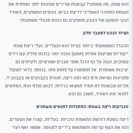
הוא שונה, מה שמפעיל קבוצות שרירים מגוונות יותר ומפחית את
העומס החוזרני האופייני לריצת כביש. הנופים המשתנים, האוויר
הנקי והשקט של הטבע מספקים גם בונוס מנטלי משמעותי.
הציוד הנכון למעבר חלק
ההבדל המשמעותי ביותר בציוד הוא הנעליים. נעלי ריצת שטח
ייעודיות מציעות אחיזה (Grip) טובה יותר בזכות סוליה עם זיזים
עמוקים, הגנה על כף הרגל מפני אבנים ושורשים, ולעיתים גם
יציבות משופרת. אל תתפשרו על פחות מזה. בנוסף, כדאי לשקול
פתרונות נשיאת מים כמו וסט ריצה, חגורת בקבוקים או בקבוק יד,
מכיוון שבשטח לא תמיד תמצאו ברזיות. לבוש מנדף ונוח, המתאים
לתנאי מזג האוויר, חשוב גם הוא.
טכניקות ריצה בשטח: הסתגלות לתנאים משתנים
ריצה בשטח דורשת התאמות טכניות. בעליות, קצרו את הצעדים,
הטו את הגוף קדימה והשתמשו בידיים לתנופה. אפשר ואף רצוי