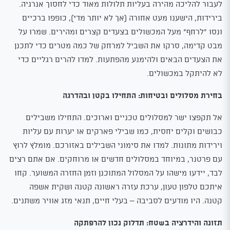
לעבור להליכה מהירה בעליות תלולות מאוד כדי לחסוך אנרגיה.
בירידות, הישענו מעט אחורה (אך לא יותר מדי), כופפו ברכיים
ונסו "לרחף" מעל המכשולים בצעדים קצרים ומהירים. שמרו על
מבט קדימה, סרקו את השביל למרחק של כמה מטרים כדי לתכנן
את הצעדים הבאים ולהימנע מהפתעות. למדו להרים רגליים כדי
לא להיתקל במכשולים.
בחירת מסלולים ובטיחות: התחילו בקטן ובהדרגה
אל תקפצו ישר למסלולים טכניים וארוכים. התחילו משבילים
כבושים וקלים יחסית, כמו שבילי פארקים או יערות עם עליות
וירידות מתונות. למדו את סימוני השבילים באזורכם. מומלץ לרוץ
עם פרטנר, במיוחד במסלולים חדשים או מרוחקים. אם אתם רצים
לבד, יידעו מישהו על המסלול המתוכנן וזמן החזרה המשוער. קחו
איתכם טלפון טעון, ערכת עזרה ראשונה קטנה ושקית אשפה
קטנה. היו מודעים לסביבה – בעלי חיים, תנאי מזג אוויר משתנים.
תזונה והידרציה בשטח: תדלוק נכון להרפתקה