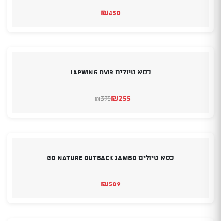
₪
450
כסא טיולים LAPWING DVIR
₪
255
375
₪
המחיר
המחיר
הנוכחי
המקורי
היה:
הוא:
₪375.
₪255.
כסא טיולים GO NATURE OUTBACK JAMBO
₪
589