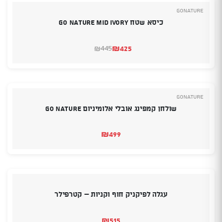
GoNature
כיסא שטח Go Nature Mid Ivory
₪
425
445
₪
המחיר
המחיר
הנוכחי
המקורי
היה:
הוא:
₪445.
₪425.
GoNature
שולחן קמפינג אובלי אלומיניום GO NATURE
₪
499
עגלה לפיקניק חוף וקניות – קטרפילר
₪
515