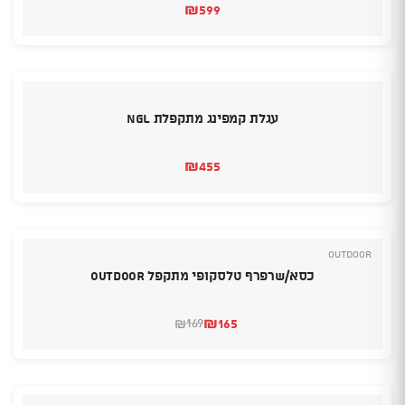
₪
599
עגלת קמפינג מתקפלת NGL
₪
455
Outdoor
כסא/שרפרף טלסקופי מתקפל OUTDOOR
₪
165
169
₪
המחיר
המחיר
הנוכחי
המקורי
היה:
הוא:
₪169.
₪165.