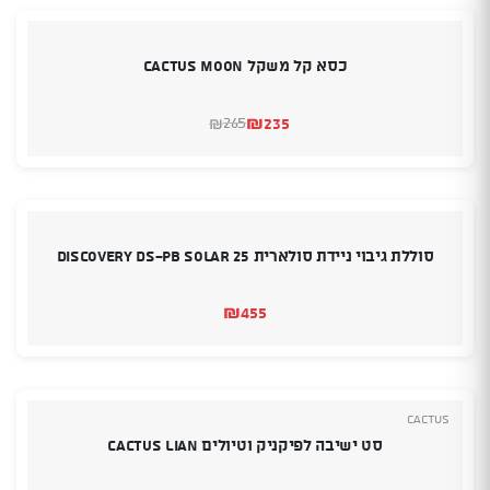
כסא קל משקל CACTUS MOON
₪
235
265
₪
המחיר
המחיר
הנוכחי
המקורי
היה:
הוא:
₪265.
₪235.
סוללת גיבוי ניידת סולארית Discovery DS-PB SOLAR 25
₪
455
Cactus
סט ישיבה לפיקניק וטיולים CACTUS LIAN