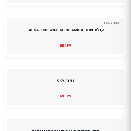
הנוכחי
המקורי
היה:
הוא:
₪379.
₪359.
GoNature
עגלת שטח GO NATURE Wide Glide Amigo
₪
499
גזיבו SKY
₪
599