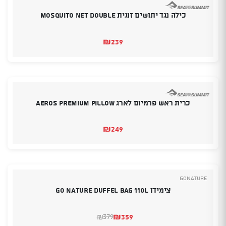
כילה נגד יתושים זוגית MOSQUITO NET DOUBLE
₪
239
כרית ראש פרמיום לארג AEROS PREMIUM PILLOW
₪
249
GoNature
צימידן Go Nature Duffel Bag 110L
₪
359
379
₪
המחיר
המחיר