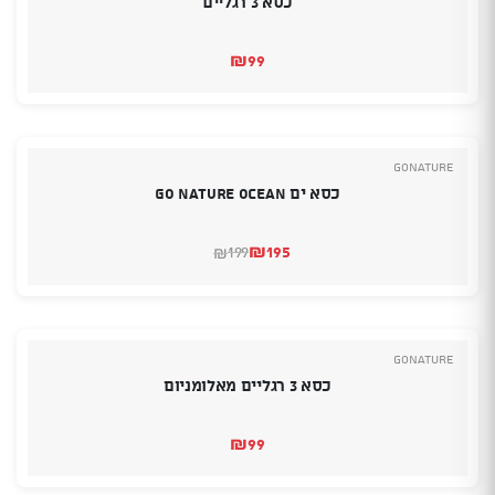
כסא 3 רגליים
₪
99
GoNature
כסא ים GO NATURE OCEAN
₪
195
199
₪
המחיר
המחיר
הנוכחי
המקורי
היה:
הוא:
₪199.
₪195.
GoNature
כסא 3 רגליים מאלומניום
₪
99