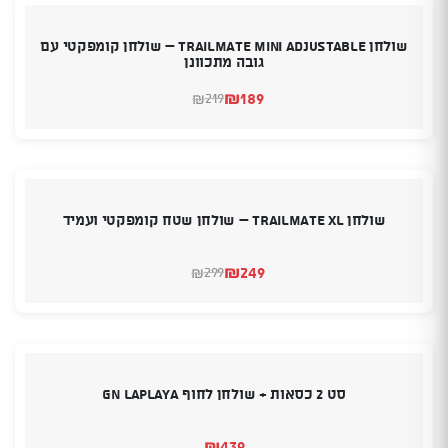
שולחן TrailMate Mini Adjustable – שולחן קומפקטי עם
גובה מתכוונן
₪
189
219
₪
המחיר
המחיר
הנוכחי
המקורי
היה:
הוא:
₪189.
₪219.
שולחן TrailMate XL – שולחן שטח קומפקטי ועמיד
₪
249
299
₪
המחיר
המחיר
הנוכחי
המקורי
היה:
הוא:
₪249.
₪299.
סט 2 כסאות + שולחן לחוף GN LAPLAYA
₪
439