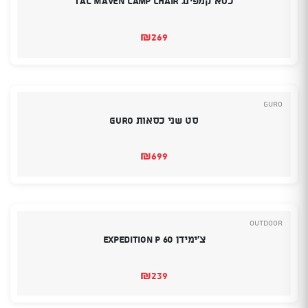
כסא קמפינג TAC MAVEN Camp Chair
₪
269
Guro
סט שני כסאות GURO
₪
699
Outdoor
צ’ימידן Expedition P 60
₪
239