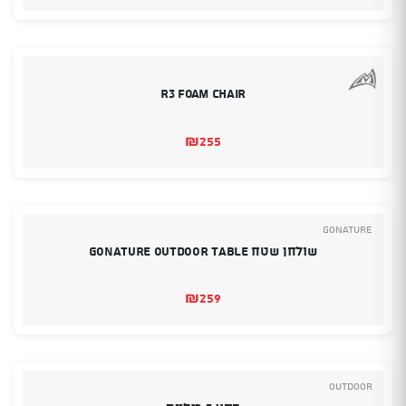
R3 Foam Chair
₪
255
GoNature
שולחן שטח GONATURE OUTDOOR TABLE
₪
259
Outdoor