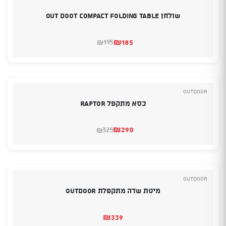
שולחן OUT DOOT Compact folding table
₪
185
195
₪
המחיר
המחיר
הנוכחי
המקורי
היה:
הוא:
₪185.
₪195.
Outdoor
כסא מתקפל RAPTOR
₪
290
325
₪
המחיר
המחיר
הנוכחי
המקורי
היה:
הוא:
₪290.
₪325.
Outdoor
מיטת שדה מתקפלת OUTDOOR
₪
339