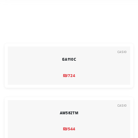
Casio
GA110C
₪
724
Casio
AW582TM
₪
544