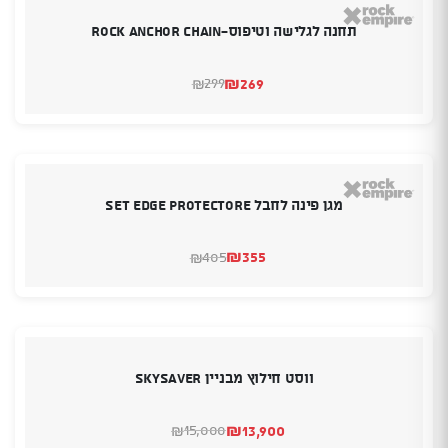
תחנה לגלישה וטיפוס-Rock anchor chain
₪
269
299
₪
המחיר
המחיר
הנוכחי
המקורי
היה:
הוא:
₪299.
₪269.
מגן פינה לחבל Set Edge Protectore
₪
355
405
₪
המחיר
המחיר
הנוכחי
המקורי
היה:
הוא:
₪405.
₪355.
ווסט חילוץ מבניין SKYSAVER
₪
13,900
15,000
₪
המחיר
המחיר