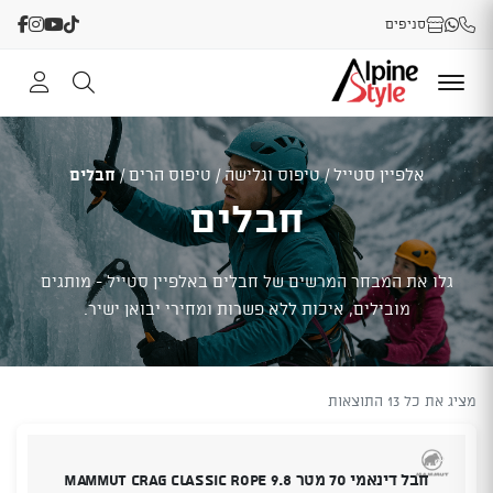
סניפים
אלפיין סטייל
/
טיפוס וגלישה
/
טיפוס הרים
/
חבלים
חבלים
גלו את המבחר המרשים של חבלים באלפיין סטייל - מותגים
מובילים, איכות ללא פשרות ומחירי יבואן ישיר.
מציג את כל 13 התוצאות
חבל דינאמי 70 מטר 9.8 Mammut Crag Classic Rope