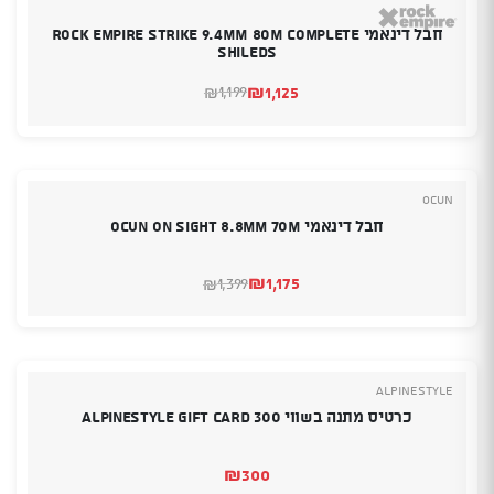
חבל דינאמי Rock empire strike 9.4MM 80M Complete
Shileds
₪
1,125
1,199
₪
המחיר
המחיר
הנוכחי
המקורי
היה:
הוא:
₪1,199.
₪1,125.
Ocun
חבל דינאמי OCUN On sight 8.8mm 70M
₪
1,175
1,399
₪
המחיר
המחיר
הנוכחי
המקורי
היה:
הוא:
₪1,399.
₪1,175.
Alpinestyle
כרטיס מתנה בשווי 300 Alpinestyle Gift Card
₪
300