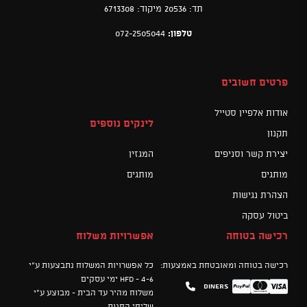
תד: 20536 מיקוד: 6713308
טלפון:
072-2505044
פרטים חשובים
אודות אלפיין סטייל
לינקים נוספים
תקנון
יצירת קשר וסניפים
המגזין
מותגים
מותגים
הצהרת נגישות
ביטול עסקה
רכישה בטוחה
אפשרויות משלוח
רכישה בטוחה ומאובטחת באמצעות:
כל אפשרויות המשלוח נתבצעות ע"י
HFD - 4-6 ימי עסקים
Diners
Mastercard
PayPal
Visa
משלוח מהיר עד הבית - מבוצע ע"י
שליחי החנות