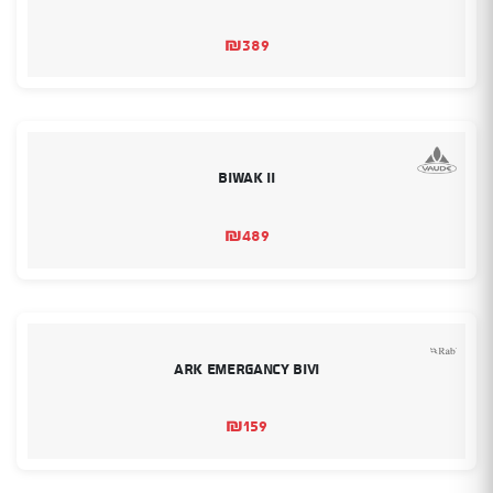
₪
389
Biwak II
₪
489
Ark Emergancy Bivi
₪
159