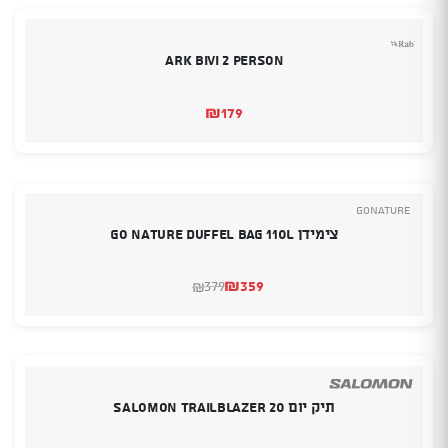
Ark Bivi 2 Person
₪
179
GoNature
צימידן Go Nature Duffel Bag 110L
₪
359
379
₪
המחיר
המחיר
הנוכחי
המקורי
היה:
הוא:
₪379.
₪359.
תיק יום SALOMON TRAILBLAZER 20