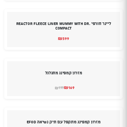
היה:
הוא:
₪265.
₪235.
ליינר חורפי REACTOR FLEECE LINER Mummy With Dr.
Compact
₪
599
מזרון קמפינג מתגלגל
₪
169
199
₪
המחיר
המחיר
הנוכחי
המקורי
היה:
הוא:
₪199.
₪169.
מזרון קמפינג מתקפל עם תיק נשיאה EFOD