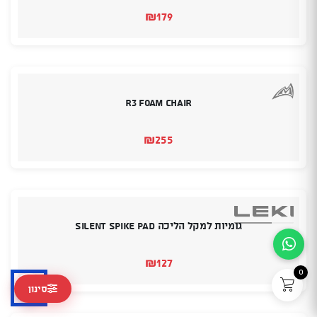
₪
179
R3 Foam Chair
₪
255
גומיות למקל הליכה Silent Spike Pad
₪
127
0
סינון