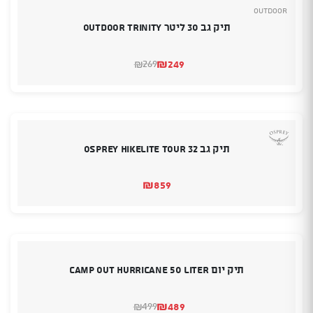
Outdoor
תיק גב 30 ליטר OUTDOOR TRINITY
₪
249
269
₪
המחיר
המחיר
הנוכחי
המקורי
היה:
הוא:
₪269.
₪249.
תיק גב OSPREY HIKELITE TOUR 32
₪
859
תיק יום CAMP OUT HURRICANE 50 Liter
₪
489
499
₪
המחיר
המחיר