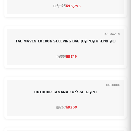
₪
3,795
3,895
₪
המחיר
המחיר
הנוכחי
המקורי
היה:
הוא:
₪3,895.
₪3,795.
TAC MAVEN
שק שינה טקטי קטן TAC MAVEN Cocoon Sleeping Bag
₪
319
339
₪
המחיר
המחיר
הנוכחי
המקורי
היה:
הוא:
₪339.
₪319.
Outdoor
תיק גב 24 ליטר OUTDOOR TANANA
₪
259
269
₪
המחיר
המחיר
הנוכחי
המקורי
היה:
הוא:
₪269.
₪259.