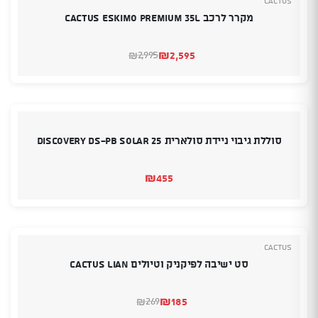
Cactus
מקרר לרכב CACTUS ESKIMO PREMIUM 35L
₪
2,595
2,995
₪
המחיר
המחיר
הנוכחי
המקורי
היה:
הוא:
₪2,995.
₪2,595.
סוללת גיבוי ניידת סולארית Discovery DS-PB SOLAR 25
₪
455
Cactus
סט ישיבה לפיקניק וטיולים CACTUS LIAN
₪
185
269
₪
המחיר
המחיר