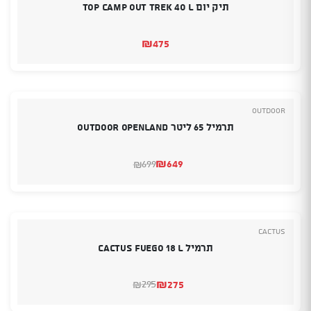
תיק יום TOP CAMP OUT TREK 40 L
₪
475
Outdoor
תרמיל 65 ליטר OUTDOOR OPENLAND
₪
649
699
₪
המחיר
המחיר
הנוכחי
המקורי
היה:
הוא:
₪699.
₪649.
Cactus
תרמיל CACTUS FUEGO 18 L
₪
275
295
₪
המחיר
המחיר
הנוכחי
המקורי