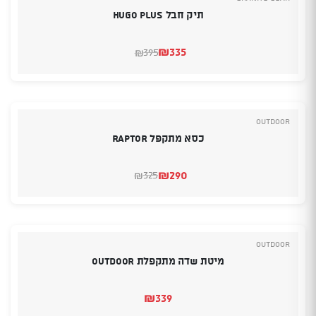
תיק חבל Hugo Plus
₪
335
395
₪
המחיר
המחיר
הנוכחי
המקורי
היה:
הוא:
₪395.
₪335.
Outdoor
כסא מתקפל RAPTOR
₪
290
325
₪
המחיר
המחיר
הנוכחי
המקורי
היה:
הוא:
₪290.
₪325.
Outdoor
מיטת שדה מתקפלת OUTDOOR
₪
339