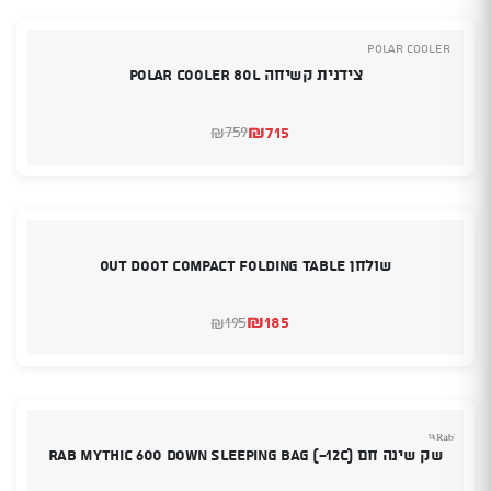
₪675.
₪635.
POLAR COOLER
צידנית קשיחה Polar Cooler 80L
₪
715
759
₪
המחיר
המחיר
הנוכחי
המקורי
היה:
הוא:
₪759.
₪715.
שולחן OUT DOOT Compact folding table
₪
185
195
₪
המחיר
המחיר
הנוכחי
המקורי
היה:
הוא:
₪185.
₪195.
שק שינה חם RAB Mythic 600 Down Sleeping Bag (-12C)