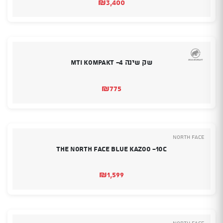
₪
3,400
שק שינה MTI KOMPAKT -4
₪
775
North Face
The North Face Blue Kazoo -10C
₪
1,599
North Face