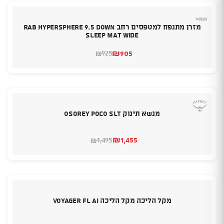
מזרן מתנפח למטפסים רחב RAB Hypersphere 9.5 Down
Sleep Mat Wide
₪
905
925
₪
המחיר
המחיר
הנוכחי
המקורי
היה:
הוא:
₪905.
₪925.
מנשא תינוק Osorey Poco SLT
₪
1,455
1,495
₪
המחיר
המחיר
הנוכחי
המקורי
היה:
הוא:
₪1,495.
₪1,455.
מקל הליכה מקל הליכה Voyager Fl Ai