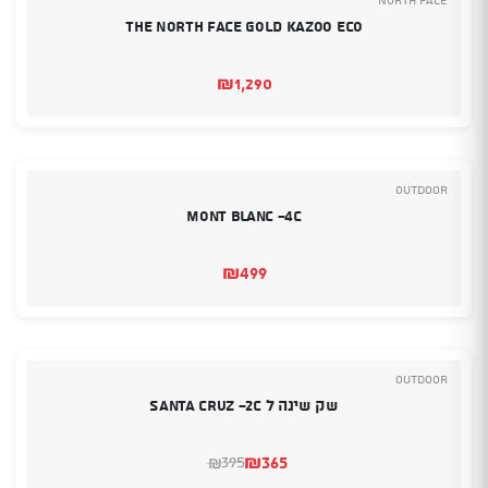
The North Face Gold Kazoo ECO
₪
1,290
Outdoor
Mont Blanc -4C
₪
499
Outdoor
שק שינה ל Santa Cruz -2C
₪
365
395
₪
המחיר
המחיר
הנוכחי
המקורי