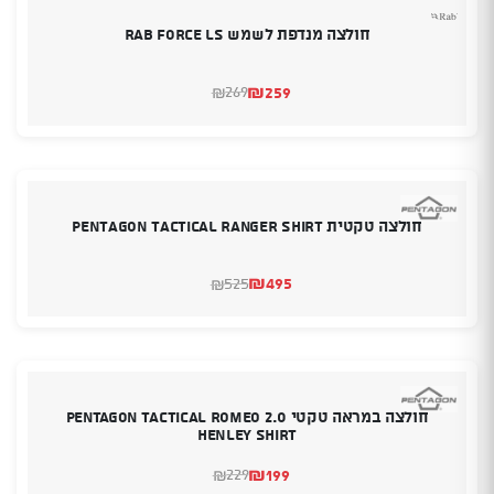
חולצה מנדפת לשמש Rab Force Ls
₪
259
269
₪
המחיר
המחיר
הנוכחי
המקורי
היה:
הוא:
₪269.
₪259.
חולצה טקטית PENTAGON TACTICAL Ranger Shirt
₪
495
525
₪
המחיר
המחיר
הנוכחי
המקורי
היה:
הוא:
₪525.
₪495.
חולצה במראה טקטי Pentagon Tactical ROMEO 2.0
HENLEY SHIRT
₪
199
229
₪
המחיר
המחיר