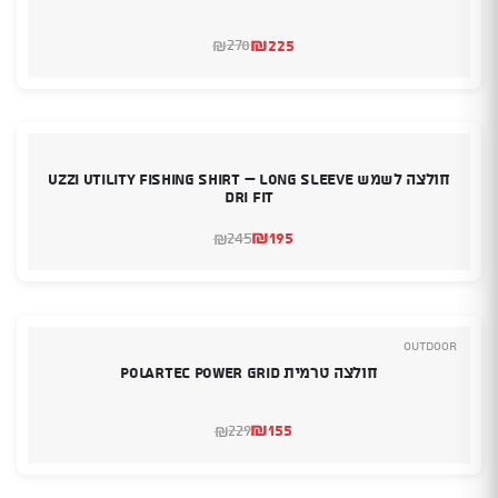
₪
225
278
₪
המחיר
המחיר
הנוכחי
המקורי
היה:
הוא:
₪278.
₪225.
חולצה לשמש Uzzi Utility Fishing Shirt – Long Sleeve
Dri Fit
₪
195
245
₪
המחיר
המחיר
הנוכחי
המקורי
היה:
הוא:
₪245.
₪195.
Outdoor
חולצה טרמית Polartec Power Grid
₪
155
229
₪
המחיר
המחיר
הנוכחי
המקורי
היה:
הוא:
₪229.
₪155.