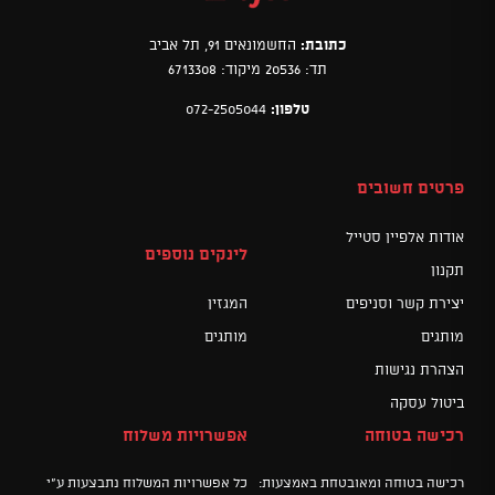
כתובת:
החשמונאים 91, תל אביב
תד: 20536 מיקוד: 6713308
טלפון:
072-2505044
פרטים חשובים
אודות אלפיין סטייל
לינקים נוספים
תקנון
יצירת קשר וסניפים
המגזין
מותגים
מותגים
הצהרת נגישות
ביטול עסקה
רכישה בטוחה
אפשרויות משלוח
רכישה בטוחה ומאובטחת באמצעות:
כל אפשרויות המשלוח נתבצעות ע"י