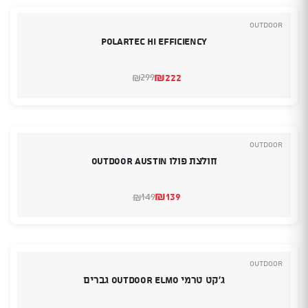
Outdoor
POLARTEC HI EFFICIENCY
₪
222
299
₪
המחיר
המחיר
הנוכחי
המקורי
היה:
הוא:
₪299.
₪222.
Outdoor
חולצת פולו Outdoor Austin
₪
139
149
₪
המחיר
המחיר
הנוכחי
המקורי
היה:
הוא:
₪149.
₪139.
Outdoor
ג'קט טרמי Outdoor Elmo גברים