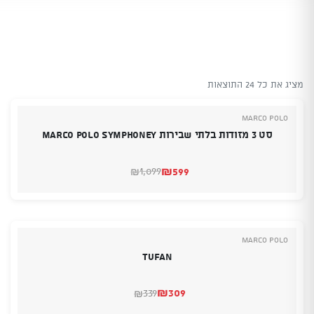
מציג את כל 24 התוצאות
Marco Polo
סט 3 מזודות בלתי שבירות MARCO POLO SYMPHONEY
₪
599
1,099
₪
המחיר
המחיר
הנוכחי
המקורי
היה:
הוא:
₪1,099.
₪599.
Marco Polo
Tufan
₪
309
339
₪
המחיר
המחיר
הנוכחי
המקורי