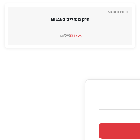
Marco Polo
תיק מנהלים Milano
₪
325
399
₪
המחיר
המחיר
הנוכחי
המקורי
היה:
הוא:
₪399.
₪325.