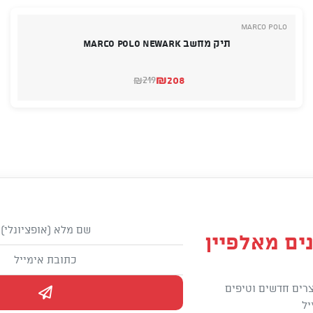
Marco Polo
תיק מחשב MARCO POLO NEWARK
₪
208
219
₪
המחיר
המחיר
הנוכחי
המקורי
היה:
הוא:
₪208.
₪219.
ים מאלפיין
רים חדשים וטיפים
יל