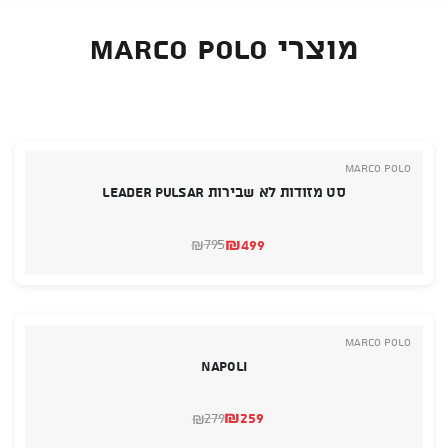
מוצרי Marco Polo
Marco Polo
סט מזודות לא שבירות Leader Pulsar
₪
499
795
₪
המחיר
המחיר
הנוכחי
המקורי
היה:
הוא:
₪795.
₪499.
Marco Polo
Napoli
₪
259
279
₪
המחיר
המחיר
הנוכחי
המקורי