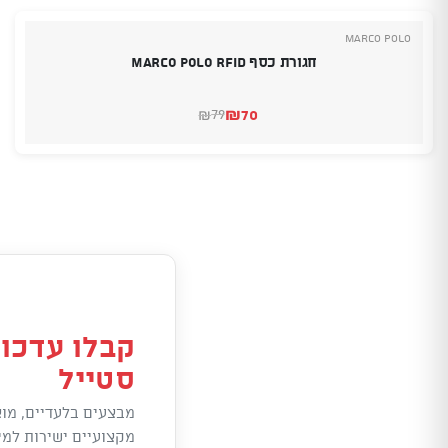
Marco Polo
חגורת כסף Marco Polo RFID
₪
70
79
₪
המחיר
המחיר
הנוכחי
המקורי
היה:
הוא:
₪70.
₪79.
קבלו עדכונ
סטייל
מבצעים בלעדיים, מוצ
מקצועיים ישירות למי