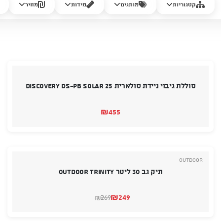
קטגוריות
מותגים
מידות
מחיר
סוללת גיבוי ניידת סולארית Discovery DS-PB SOLAR 25
₪
455
Outdoor
תיק גב 30 ליטר OUTDOOR TRINITY
₪
249
269
₪
המחיר
המחיר
הנוכחי
המקורי
היה:
הוא: