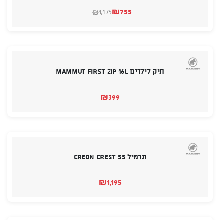
₪
755
1,175
₪
המחיר
המחיר
הנוכחי
המקורי
היה:
הוא:
₪1,175.
₪755.
תיק לילדים MAMMUT First Zip 16L
₪
399
תרמיל CREON CREST 55
₪
1,195