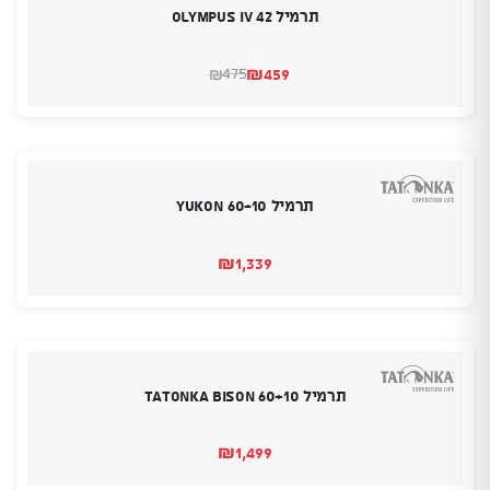
תרמיל Olympus IV 42
₪
459
475
₪
המחיר
המחיר
הנוכחי
המקורי
היה:
הוא:
₪475.
₪459.
תרמיל YUKON 60ּּ-10
₪
1,339
תרמיל Tatonka Bison 60+10
₪
1,499