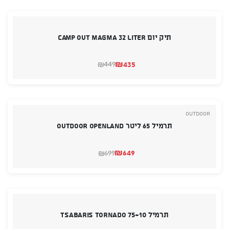
₪269.
₪249.
תיק יום camp out MAGMA 32 Liter
₪
435
449
₪
המחיר
המחיר
הנוכחי
המקורי
היה:
הוא:
₪449.
₪435.
Outdoor
תרמיל 65 ליטר OUTDOOR OPENLAND
₪
649
699
₪
המחיר
המחיר
הנוכחי
המקורי
היה:
הוא:
₪699.
₪649.
תרמיל TSABARIS TORNADO 75+10