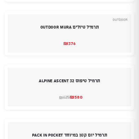
Outdoor
תרמיל טיולים OUTDOOR MURA
₪
376
תרמיל טיפוס Alpine Ascent 32
₪
580
625
₪
המחיר
המחיר
הנוכחי
המקורי
היה:
הוא:
₪580.
₪625.
תרמיל יום קטן במיוחד Pack in Pocket