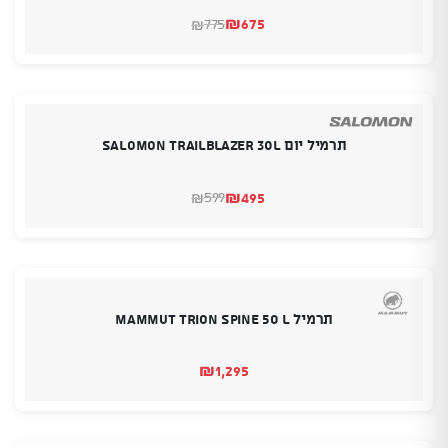
₪
675
775
₪
המחיר
המחיר
הנוכחי
המקורי
היה:
הוא:
₪775.
₪675.
תרמיל יום SALOMON TRAILBLAZER 30L
₪
495
599
₪
המחיר
המחיר
הנוכחי
המקורי
היה:
הוא:
₪599.
₪495.
תרמיל MAMMUT TRION SPINE 50 L
₪
1,295