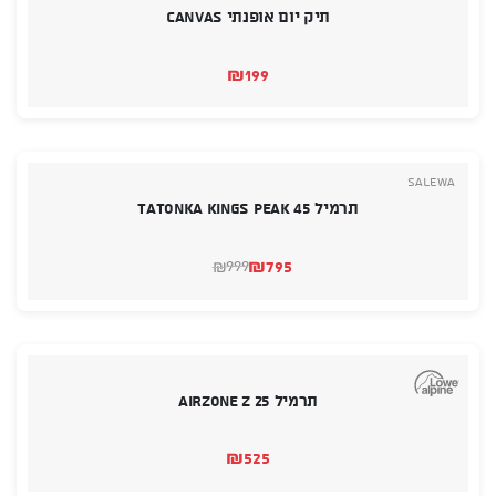
תיק יום אופנתי CANVAS
₪
199
salewa
תרמיל Tatonka Kings Peak 45
₪
795
999
₪
המחיר
המחיר
הנוכחי
המקורי
היה:
הוא:
₪999.
₪795.
תרמיל Airzone Z 25
₪
525