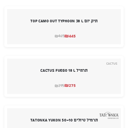
תיק יום TOP CAMO OUT TYPHOON 38 L
₪
445
465
₪
המחיר
המחיר
הנוכחי
המקורי
היה:
הוא:
₪465.
₪445.
Cactus
תרמיל CACTUS FUEGO 18 L
₪
275
295
₪
המחיר
המחיר
הנוכחי
המקורי
היה:
הוא:
₪295.
₪275.
תרמיל טיולים TATONKA YUKON 50+10