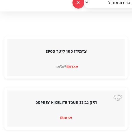
נקה הכל
צ'ימידן 100 ליטר EFOD
₪
369
385
₪
המחיר
המחיר
הנוכחי
המקורי
היה:
הוא:
₪385.
₪369.
תיק גב OSPREY HIKELITE TOUR 32
₪
859