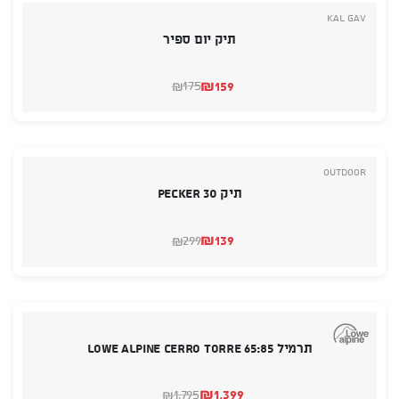
Kal Gav
תיק יום ספיר
₪
159
175
₪
המחיר
המחיר
הנוכחי
המקורי
היה:
הוא:
₪175.
₪159.
Outdoor
תיק 30 PECKER
₪
139
299
₪
המחיר
המחיר
הנוכחי
המקורי
היה:
הוא:
₪299.
₪139.
תרמיל Lowe Alpine Cerro Torre 65:85
₪
1,399
1,795
₪