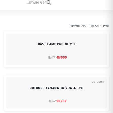
מציג 1–50 מתוך 215 תוצאות
דפל 30 BASE CAMP PRO
₪
555
695
₪
המחיר
המחיר
הנוכחי
המקורי
היה:
הוא:
₪695.
₪555.
Outdoor
תיק גב 24 ליטר OUTDOOR TANANA
₪
259
269
₪
המחיר
המחיר
הנוכחי
המקורי
היה:
הוא: