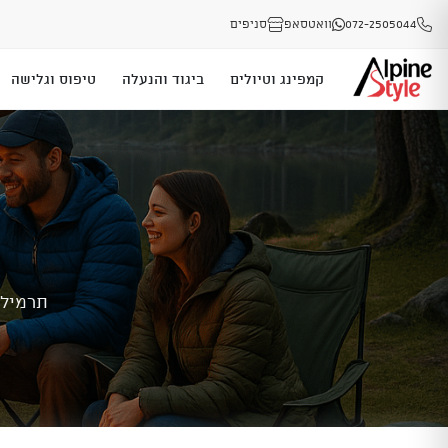
072-2505044
וואטסאפ
סניפים
קמפינג וטיולים
ביגוד והנעלה
טיפוס וגלישה