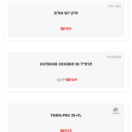
Kal Gav
תיק יום אודם
₪
159
Outdoor
תרמיל OUTDOOR CONDOR 30
₪
169
299
₪
המחיר
המחיר
הנוכחי
המקורי
היה:
הוא:
₪299.
₪169.
Trion Pro 35+7L
₪
925