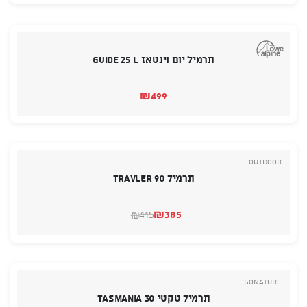
תרמיל יום וינטאז GUIDE 25 L
₪
499
Outdoor
תרמיל TRAVLER 90
₪
385
415
₪
המחיר
המחיר
הנוכחי
המקורי
היה:
הוא:
₪385.
₪415.
GoNature
תרמיל טקטי 30 Tasmania