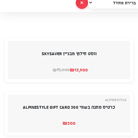
נקה הכל
ווסט חילוץ מבניין SKYSAVER
₪
13,900
15,000
₪
המחיר
המחיר
הנוכחי
המקורי
היה:
הוא:
₪15,000.
₪13,900.
Alpinestyle
כרטיס מתנה בשווי 300 Alpinestyle Gift Card
₪
300