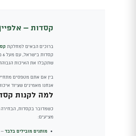
₪244.
₪235.
קסדות – אלפיין
ברוכים הבאים למחלקת
קסד
קס
שתקבלו את האיכות הגבוהה ב
בין אם אתם מטפסים מתחילי
אנחנו מאמינים שציוד איכות
למה לקנות קסדו
כשמדובר בקסדות, הבחירה הנ
מציעים:
מותגים מובילים בלבד
– א