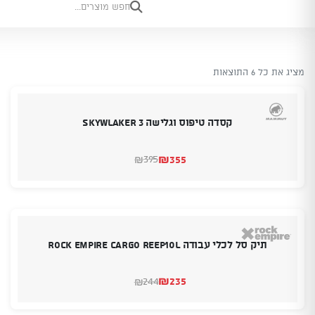
מציג את כל 6 התוצאות
קסדה טיפוס וגלישה SKYWLAKER 3
₪
355
395
₪
המחיר
המחיר
הנוכחי
המקורי
היה:
הוא:
₪395.
₪355.
תיק סל לכלי עבודה ROCK EMPIRE CARGO REEP10L
₪
235
244
₪
המחיר
המחיר
הנוכחי
המקורי
היה:
הוא: