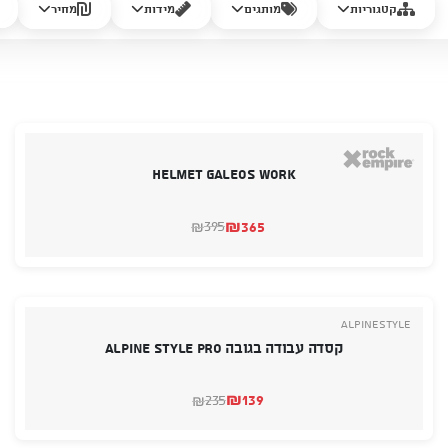
קטגוריות
מותגים
מידות
מחיר
helmet galeos work
₪
365
395
₪
המחיר
המחיר
הנוכחי
המקורי
היה:
הוא:
₪395.
₪365.
Alpinestyle
קסדה עבודה בגובה ALPINE STYLE PRO
₪
139
235
₪
המחיר
המחיר
הנוכחי
המקורי
היה:
הוא: