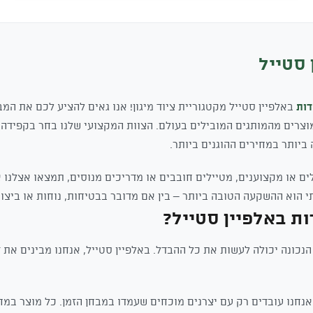
₪235.
₪139.
 סטייל
ות
באלפיין סטייל מקטגוריית ציוד מיגון! אנו גאים להציע לכם את המב
דות בישראל, עם מעל 6 מוצרים מהמותגים המובילים בעולם. הצוות המקצועי שלנו בחר בק
יותר במחירים ההוגנים ביותר.
ם או מקצוענים, מטיילים חובבים או מדריכים מנוסים, תמצאו אצלנו 
י הוא ההשקעה הטובה ביותר – בין אם מדובר בבטיחות, נוחות או ביצוע
ת באלפיין סטייל?
כונה יכולה לעשות את כל ההבדל. באלפיין סטייל, אנחנו מבינים את ז
נחנו עובדים רק עם יצרנים מוכחים שעמדו במבחן הזמן. כל מוצר במ