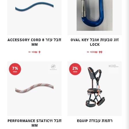
זוג טבעות אובל OVAL KEY
חבל עזר Accessory Cord 8
mm
LOCK
9
99
10
100
₪
₪
₪
₪
המחיר הנוכחי הוא: ₪99.
המחיר המקורי היה: ₪100.
המחיר הנוכחי הוא: ₪9.
המחיר המקורי היה: ₪10.
7%
2%
הנחה
הנחה
רתמת עבודה Equip
חבל Performance Static11
mm