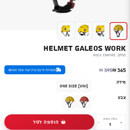
HELMET GALEOS WORK
מותג:
Rock Empire
המחיר הנוכחי הוא: ₪365.
המחיר המקורי היה: ₪395.
395
365
₪
₪
משלוח חינם ברכישה מעל ₪100
מידה
(one size (UNI
צבע
כמות
בחרו כמות
הוספה לסל
-
+
של