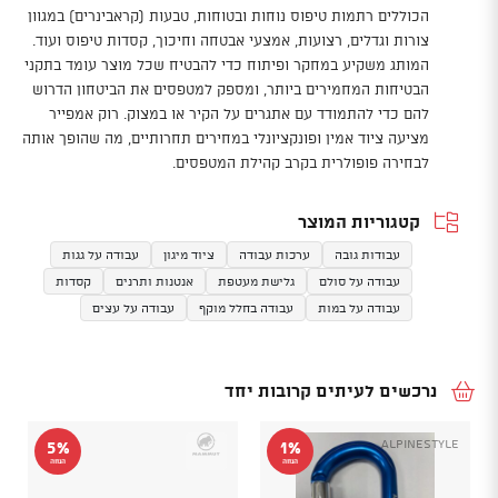
הכוללים רתמות טיפוס נוחות ובטוחות, טבעות (קראבינרים) במגוון
צורות וגדלים, רצועות, אמצעי אבטחה וחיכוך, קסדות טיפוס ועוד.
המותג משקיע במחקר ופיתוח כדי להבטיח שכל מוצר עומד בתקני
הבטיחות המחמירים ביותר, ומספק למטפסים את הביטחון הדרוש
להם כדי להתמודד עם אתגרים על הקיר או במצוק. רוק אמפייר
מציעה ציוד אמין ופונקציונלי במחירים תחרותיים, מה שהופך אותה
לבחירה פופולרית בקרב קהילת המטפסים.
קטגוריות המוצר
עבודות גובה
ערכות עבודה
ציוד מיגון
עבודה על גגות
עבודה על סולם
גלישת מעטפת
אנטנות ותרנים
קסדות
עבודה על במות
עבודה בחלל מוקף
עבודה על עצים
נרכשים לעיתים קרובות יחד
Alpinestyle
5%
1%
הנחה
הנחה