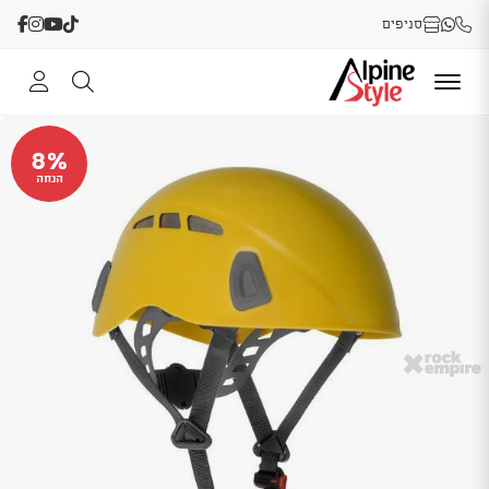
סניפים
8%
הנחה