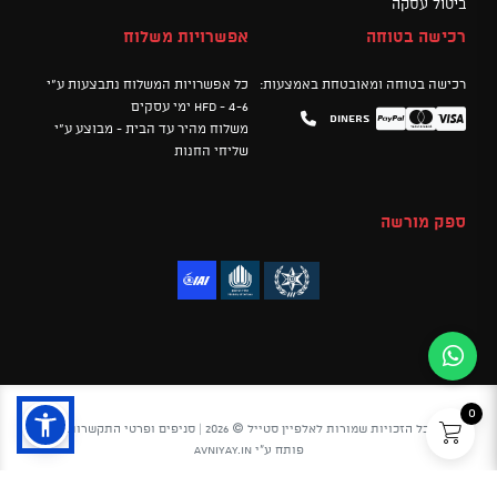
ביטול עסקה
רכישה בטוחה
אפשרויות משלוח
רכישה בטוחה ומאובטחת באמצעות:
כל אפשרויות המשלוח נתבצעות ע"י
HFD - 4-6 ימי עסקים
Diners
Mastercard
PayPal
Visa
משלוח מהיר עד הבית - מבוצע ע"י
שליחי החנות
ספק מורשה
0
כל הזכויות שמורות לאלפיין סטייל © 2026 |
סניפים ופרטי התקשרות
פותח ע"י
avniyay.in