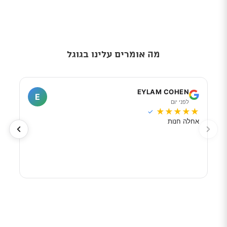
מה אומרים עלינו בגוגל
I
EYLAM COHEN
E
לפני יום
ל
★
★
★
★
★
★
★
✓
אחלה חנות
מוכר
לפי 
מאוד