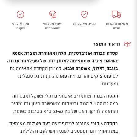
helmet
galeos
work
משלוח חינם עד
קנייה מאובטחת
ייעוץ מקצועי
ציוד איכותי
הבית
מהמומחים
ומקורי
תיאור המוצר
קסדה עבודה אוניברסלית, קלה ומאווררת תוצרת Rock
Empire צ'כיה שמתאימה למגוון רחב של פעילויות: עבודה
בגובה, חילוץ, משטרה וצבא.
כמו כן הקסדה מתאימה גם
לטיפוס צוקים והרים, וייה פארטה, קניונינג, סנפלינג
ומערנות.
הקסדה בנויה מחומרים איכותיים וקלי משקל ומבטיחה
רמה גבוהה של הגנה ובטיחות ומאפשרת כיוון נוח ומהיר
והתאמה להיקף ראש של בין 53-62 ס"מ בסיבוב כפתור.
בקסדה 6 חורי איוורור לנידוף זיעה בעת פעילות מאומצת
במזג אוויר חם ותופסנים לפנס ראש לעבודה לילית.