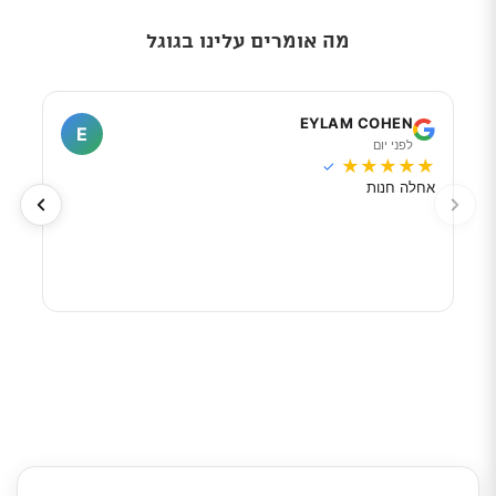
מה אומרים עלינו בגוגל
I
EYLAM COHEN
E
לפני יום
ל
★
★
★
★
★
★
★
✓
אחלה חנות
מוכר
לפי 
מאוד