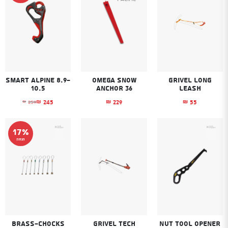
Smart Alpine 8.9-
Omega Snow
Grivel Long
10.5
Anchor 36
leash
245
229
55
259
₪
₪
₪
₪
המחיר הנוכחי הוא
המחיר המקורי היה
17%
הנחה
Brass-chocks
Grivel Tech
Nut Tool opener