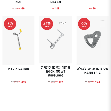
nut
leash
49
118
79
59
₪
₪
₪
₪
המחיר הנוכחי הו
המחיר המקורי הי
7%
21%
6%
Kong
הנחה
הנחה
הנחה
תחנה עגינה כימית
סט 5 אוזניים לבולט
Helix Large
לשטח Rock
HANGER C
#898.800
410
102
197
440
109
250
₪
₪
₪
₪
₪
₪
המחיר הנוכחי הוא: ₪102.
המחיר המקורי היה: ₪109.
המחיר הנוכחי הוא
המחיר המקורי היה
המחיר הנוכחי הוא: ₪197.
המחיר המקורי היה: ₪250.