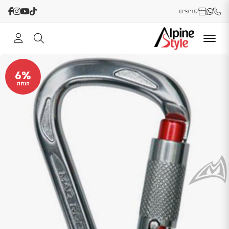
סניפים
6%
הנחה