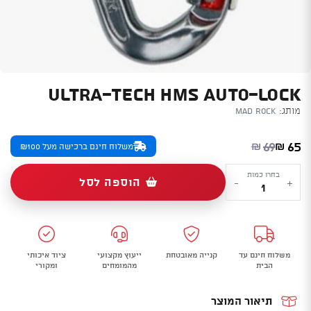
ULTRA-TECH HMS AUTO-LOCK
מותג:
Mad Rock
המחיר הנוכחי הוא: ₪65.
המחיר המקורי היה: ₪69.
69
65
₪
₪
משלוח חינם ברכישה מעל ₪100
כמות
בחרו כמות
הוספה לסל
-
+
של
Ultra-
Tech
HMS
משלוח חינם עד
קנייה מאובטחת
ייעוץ מקצועי
ציוד איכותי
Auto-
הבית
מהמומחים
ומקורי
Lock
תיאור המוצר