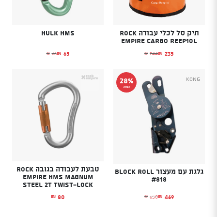
תיק סל לכלי עבודה ROCK
Hulk HMS
EMPIRE CARGO REEP10L
65
235
66
244
₪
₪
₪
₪
המחיר הנוכחי הוא: ₪235.
המחיר המקורי היה: ₪244.
המחיר הנוכחי הוא: ₪65.
המחיר המקורי היה: ₪66.
Kong
28%
הנחה
טבעת לעבודה בגובה ROCK
גלגת עם מעצור Block Roll
EMPIRE HMS Magnum
#818
Steel 2T Twist-lock
469
80
650
₪
₪
₪
המחיר הנוכחי הוא: ₪469.
המחיר המקורי היה: ₪650.