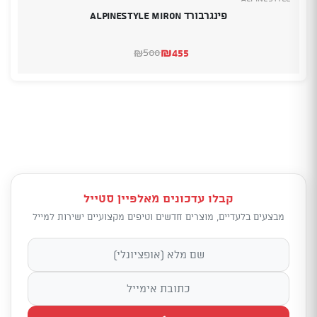
פינגרבורד Alpinestyle Miron
₪
455
500
₪
המחיר
המחיר
הנוכחי
המקורי
היה:
הוא:
₪500.
₪455.
קבלו עדכונים מאלפיין סטייל
מבצעים בלעדיים, מוצרים חדשים וטיפים מקצועיים ישירות למייל