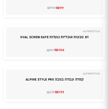
₪
99
100
₪
המחיר
המחיר
הנוכחי
המקורי
היה:
הוא:
₪100.
₪99.
Alpinestyle
זוג טבעות אובליות ננעלות OVAL SCREW GATE
₪
104
109
₪
המחיר
המחיר
הנוכחי
המקורי
היה:
הוא:
₪109.
₪104.
Alpinestyle
קסדה עבודה בגובה ALPINE STYLE PRO
₪
139
235
₪
המחיר
המחיר
הנוכחי
המקורי
היה:
הוא:
₪235.
₪139.