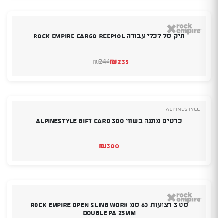
₪139.
₪129.
תיק סל לכלי עבודה ROCK EMPIRE CARGO REEP10L
₪
235
244
₪
המחיר
המחיר
הנוכחי
המקורי
היה:
הוא:
₪244.
₪235.
Alpinestyle
כרטיס מתנה בשווי 300 Alpinestyle Gift Card
₪
300
סט 3 רצועות 60 סמ Rock Empire Open Sling Work
Double PA 25mm