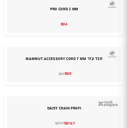
Pro Cord 2 mm
₪
4
חבל עזר MAMMUT ACCESSORY CORD 7 MM
₪
8
8
₪
המחיר
המחיר
הנוכחי
המקורי
היה:
הוא:
₪8.
₪8.
Daisy chain Profi
₪
167
189
₪
המחיר
המחיר