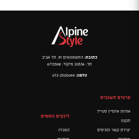
כתובת:
החשמונאים 91, תל אביב
תד: 20536 מיקוד: 6713308
טלפון:
072-2505044
פרטים חשובים
אודות אלפיין סטייל
לינקים נוספים
תקנון
יצירת קשר וסניפים
המגזין