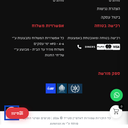
מותגים
מותגים
הצהרת נגישות
ביטול עסקה
רכישה בטוחה
אפשרויות משלוח
רכישה בטוחה ומאובטחת באמצעות:
כל אפשרויות המשלוח נתבצעות ע"י
HFD - 4-6 ימי עסקים
Diners
Mastercard
PayPal
Visa
משלוח מהיר עד הבית - מבוצע ע"י
שליחי החנות
ספק מורשה
0
סינון
כל הזכויות שמורות לאלפיין סטייל © 2026 |
סניפים ופרטי התקשרות
פותח ע"י
avniyay.in