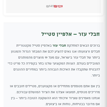
₪
129
149
₪
המחיר
המחיר
הנוכחי
המקורי
היה:
הוא:
₪149.
₪129.
חבלי עזר – אלפיין סטייל
ברוכים הבאים למחלקת
חבלי עזר
באלפיין סטייל מקטגוריית
חבלים ורצועות! אנו גאים להציע לכם את המבחר הגדול והמגוון
ביותר של חבלי עזר בישראל, עם מעל 19 מוצרים מהמותגים
המובילים בעולם. הצוות המקצועי שלנו בחר בקפידה כל פריט כדי
להבטיח שתקבלו את האיכות הגבוהה ביותר במחירים ההוגנים
ביותר.
בין אם אתם מטפסים מתחילים או מקצוענים, מטיילים חובבים או
מדריכים מנוסים, תמצאו אצלנו את הציוד המושלם עבורכם.
אנחנו מאמינים שציוד איכותי הוא ההשקעה הטובה ביותר – בין
אם מדובר בבטיחות, נוחות או ביצועים.