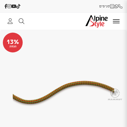
סניפים
13%
הנחה