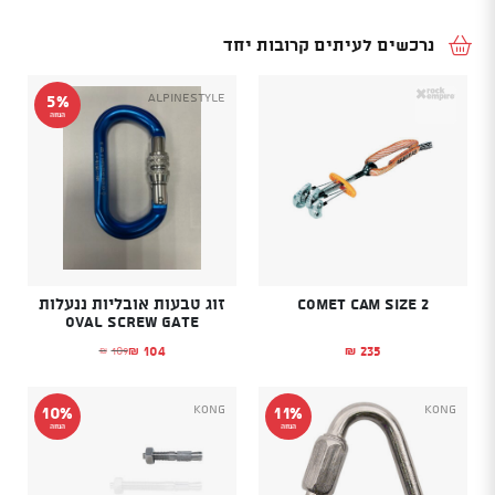
נרכשים לעיתים קרובות יחד
Alpinestyle
5%
הנחה
Comet Cam size 2
זוג טבעות אובליות ננעלות
OVAL SCREW GATE
104
235
109
₪
₪
₪
המחיר הנוכחי הוא: ₪104.
המחיר המקורי היה: ₪109.
Kong
Kong
10%
11%
הנחה
הנחה