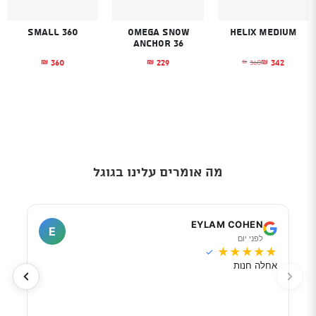
Small 360
Omega Snow
Helix Medium
Anchor 36
360
229
342
360
₪
₪
₪
₪
המחיר הנוכחי הוא: ₪342.
המחיר המקורי היה: ₪360.
מה אומרים עלינו בגוגל
I
EYLAM COHEN
E
לפני יום
ל
★
★
★
★
★
★
★
✓
אחלה חנות
מוכר
לפי 
מאוד