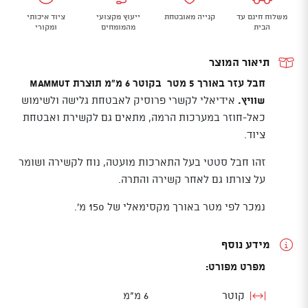
Accessory
משלוח חינם עד
קנייה מאובטחת
ייעוץ מקצועי
ציוד איכותי
Cord
הבית
מהמומחים
ומקורי
6
mm
תיאור המוצר
חבל עזר באורך 5 מטר בקוטר 6 מ"מ תוצרת Mammut
שוויץ.
אידיאלי לקשרי פרוסיק לאבטחת גלישה ולשימוש
כאל-חוזר במערכות הרמה, מתאים גם לקשירת ואבטחת
ציוד.
זהו חבל סטטי בעל התארכות מועטה, נוח לקשירה ושומר
על צורתו גם לאחר קשירה והתרה.
נמכר לפי מטר באורך מקסימאלי של 150 מ'.
מידע נוסף
מפרט מפורט:
קוטר
6 מ"מ