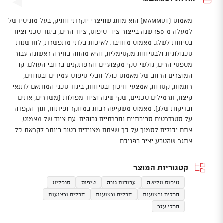
מאמוט (Mammut) הוא מותג שוויצרי יוקרתי וותיק, בעל מוניטין של
למעלה מ-150 שנה בייצור ציוד טיפוס, ציוד הרים, ביגוד טכני וציוד
בטיחות לשלג. מאמוט מחויבת לאיכות בלתי מתפשרת, לחדשנות
טכנולוגית ולבטיחות מקסימלית, והיא מהווה בחירה ראשונה עבור
מטפסי הרים, גולשי סקי מקצועיים והרפתקנים ברחבי העולם. קו
המוצרים הרחב של מאמוט כולל חבלי טיפוס עמידים ובטוחים,
רתמות, קסדות, אמצעי חיכוך ובטיחות, ביגוד טכני המותאם לתנאי
קיצון, תרמילים טכניים, שקי שינה וציוד מפולות (משדרים, אתים
ובדיקות שלג). מאמוט משקיעה רבות במחקר ופיתוח, תוך הקפדה
על סטנדרטים סביבתיים וחברתיים גבוהים. עם ציוד של מאמוט,
אתם יכולים לסמוך על כך שאתם מצוידים בטוב ביותר לקראת כל
אתגר שהטבע יציב בפניכם.
קטגוריות המוצר
טיפוס וגלישה
עבודות גובה
טיפוס
סנפלינג
חבלים ורצועות
חבלים ורצועות
חבלים ורצועות
חבלי עזר