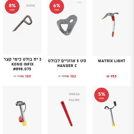
8%
6%
Kong
הנחה
הנחה
3 יח בולט כימי קצר
Matrix Light
סט 5 אוזניים לבולט
KONG Infix
HANGER C
#898.075
102
955
109
109
119
₪
₪
₪
₪
₪
המחיר הנוכחי הוא: ₪102.
המחיר המקורי היה: ₪109.
המחיר הנוכחי הוא
המחיר המקורי היה
5%
Omega
הנחה
Pacific