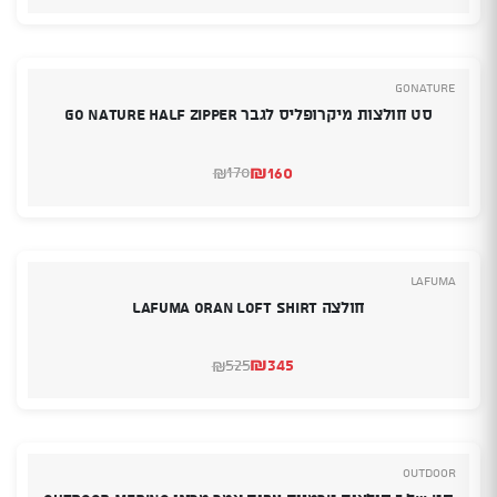
הנוכחי
המקורי
היה:
הוא:
₪169.
₪145.
GoNature
סט חולצות מיקרופליס לגבר GO NATURE HALF ZIPPER
₪
160
170
₪
המחיר
המחיר
הנוכחי
המקורי
היה:
הוא:
₪170.
₪160.
LAFUMA
חולצה Lafuma Oran Loft Shirt
₪
345
525
₪
המחיר
המחיר
הנוכחי
המקורי
היה:
הוא:
₪525.
₪345.
Outdoor