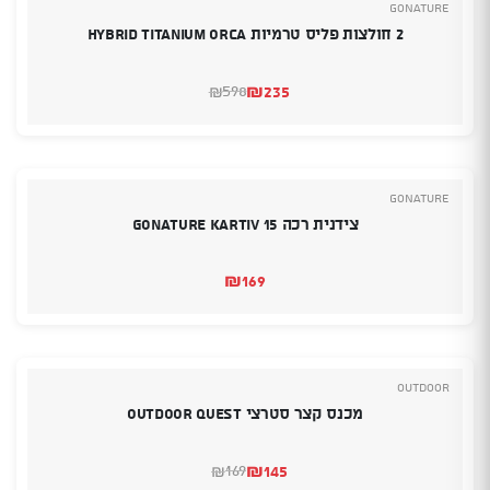
GoNature
2 חולצות פליס טרמיות Hybrid Titanium Orca
₪
235
598
₪
המחיר
המחיר
הנוכחי
המקורי
היה:
הוא:
₪598.
₪235.
GoNature
צידנית רכה Gonature Kartiv 15
₪
169
Outdoor
מכנס קצר סטרצי OUTDOOR QUEST
₪
145
169
₪
המחיר
המחיר