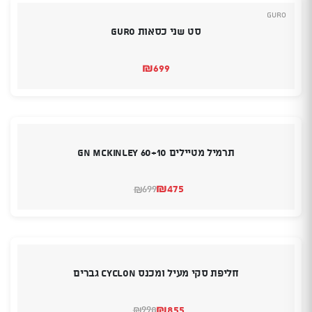
Guro
סט שני כסאות GURO
₪
699
תרמיל מטיילים GN MCKINLEY 60+10
₪
475
699
₪
המחיר
המחיר
הנוכחי
המקורי
היה:
הוא:
₪699.
₪475.
חליפת סקי מעיל ומכנס CYCLON גברים
₪
855
998
₪