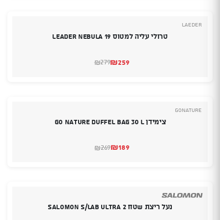
₪169.
₪149.
Laeder
טרולי עליה למטוס LEADER NEBULA 19
₪
259
279
₪
המחיר
המחיר
הנוכחי
המקורי
היה:
הוא:
₪279.
₪259.
GoNature
צימידן Go Nature Duffel Bag 30 L
₪
189
269
₪
המחיר
המחיר
הנוכחי
המקורי
היה:
הוא:
₪269.
₪189.
נעל ריצת שטח SALOMON S/LAB ULTRA 2