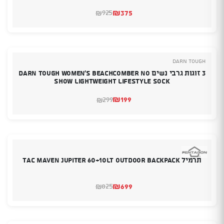
₪
375
925
₪
המחיר
המחיר
הנוכחי
המקורי
היה:
הוא:
₪925.
₪375.
DARN TOUGH
3 זוגות גרבי נשים DARN TOUGH Women's Beachcomber No
Show Lightweight Lifestyle Sock
₪
199
299
₪
המחיר
המחיר
הנוכחי
המקורי
היה:
הוא:
₪299.
₪199.
תרמיל TAC MAVEN JUPITER 60+10LT OUTDOOR BACKPACK
₪
699
825
₪
המחיר
המחיר
הנוכחי
המקורי
היה:
הוא:
₪825.
₪699.