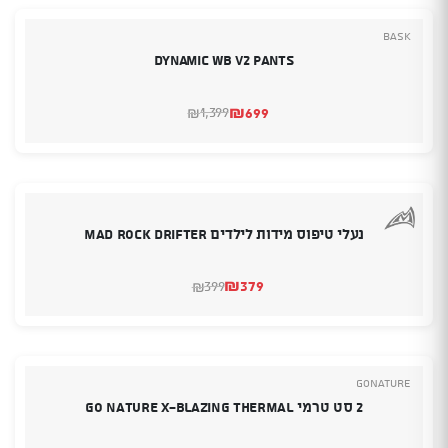
Bask
Dynamic WB V2 Pants
₪
699
1,399
₪
המחיר
המחיר
הנוכחי
המקורי
היה:
הוא:
₪1,399.
₪699.
נעלי טיפוס מידות לילדים MAD ROCK Drifter
₪
379
399
₪
המחיר
המחיר
הנוכחי
המקורי
היה:
הוא:
₪399.
₪379.
GoNature
2 סט טרמי GO NATURE X-BLAZING THERMAL