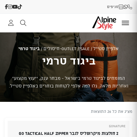
סניפים
אלפיין סטייל
/
SALE-חיסולים
/
OUTLET
/
ביגוד טרמי
ביגוד טרמי
המומחים לביגוד טרמי בישראל - מבחר ענק, ייעוץ מקצועי
ואחריות מלאה. גלו למה אלפי לקוחות בוחרים באלפיין סטייל.
מציג את כל 26 התוצאות
GoNature
2 חולצות מיקרופליס לגבר Go tactical Half Zipper