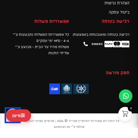
הצהרת נגישות
ביטול עסקה
רכישה בטוחה
אפשרויות משלוח
רכישה בטוחה ומאובטחת באמצעות:
כל אפשרויות המשלוח נתבצעות ע"י
HFD - 4-6 ימי עסקים
Diners
Mastercard
PayPal
Visa
משלוח מהיר עד הבית - מבוצע ע"י
שליחי החנות
ספק מורשה
0
סינון
כל הזכויות שמורות לאלפיין סטייל © 2026 |
סניפים ופרטי התקשרות
פותח ע"י
avniyay.in