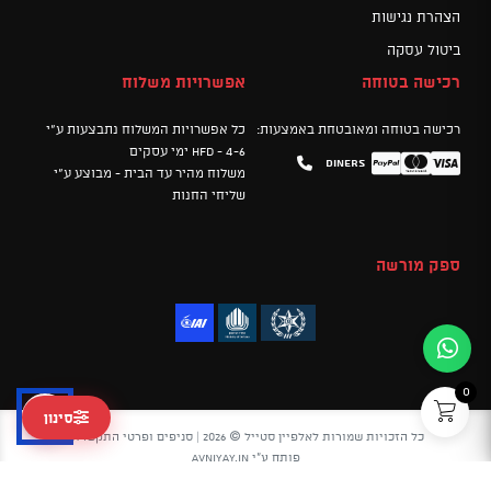
הצהרת נגישות
ביטול עסקה
רכישה בטוחה
אפשרויות משלוח
רכישה בטוחה ומאובטחת באמצעות:
כל אפשרויות המשלוח נתבצעות ע"י
HFD - 4-6 ימי עסקים
Diners
Mastercard
PayPal
Visa
משלוח מהיר עד הבית - מבוצע ע"י
שליחי החנות
ספק מורשה
0
סינון
כל הזכויות שמורות לאלפיין סטייל © 2026 |
סניפים ופרטי התקשרות
פותח ע"י
avniyay.in