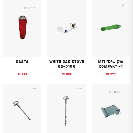
Outdoor
שק שינה MTI
White Gas Stove
Sasta
GS-010R
KOMPAKT -4
299
899
775
₪
₪
₪
Outdoor