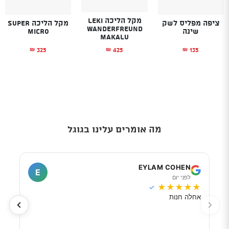
מקל הליכה LEKI
ציפה מפליס לשק
מקל הליכה SUPER
WANDERFREUND
שינה
MICRO
MAKALU
325
135
425
₪
₪
₪
מה אומרים עלינו בגוגל
I
EYLAM COHEN
E
לפני יום
ל
★
★
★
★
★
★
★
✓
אחלה חנות
מוכר
לפי 
מאוד