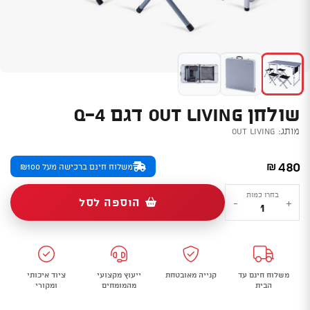
שולחן OUT LIVING דגם Q-4
מותג:
OUT LIVING
480
₪
משלוח חינם ברכישה מעל ₪100
כמות
בחרו כמות
הוספה לסל
-
+
של
שולחן
Out
Living
משלוח חינם עד
קנייה מאובטחת
ייעוץ מקצועי
ציוד איכותי
דגם
הבית
מהמומחים
ומקורי
Q-