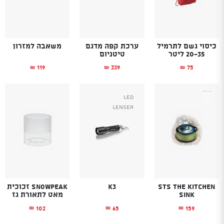
כיסוי גשם לתרמיל
ערכת קפה מדגם
משאבה למזרון
20-35 ליטר
טיטניום
119
339
75
₪
₪
₪
Led
Lenser
STS The Kitchen
K3
SnowPeak זכוכית
Sink
מאט לתאורת גז
102
65
159
₪
₪
₪