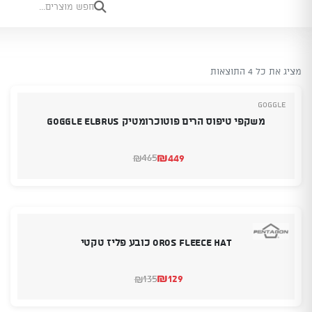
מציג את כל 4 התוצאות
Goggle
משקפי טיפוס הרים פוטוכרומטיק GOGGLE ELBRUS
₪
449
465
₪
המחיר
המחיר
הנוכחי
המקורי
היה:
הוא:
₪465.
₪449.
oros fleece hat כובע פליז טקטי
₪
129
135
₪
המחיר
המחיר
הנוכחי
המקורי
היה:
הוא: