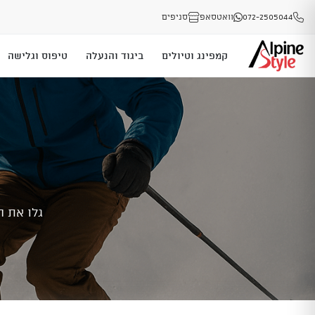
072-2505044
וואטסאפ
סניפים
קמפינג וטיולים
ביגוד והנעלה
טיפוס וגלישה
גלו את ה