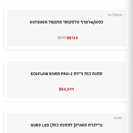
₪289.
₪135.
Outdoor
כסא/שרפרף טלסקופי מתקפל OUTDOOR
₪
165
169
₪
המחיר
המחיר
הנוכחי
המקורי
היה:
הוא:
₪169.
₪165.
תחנת כוח ניידת ECOFLOW RIVER PRO-2
₪
4,599
Guro
גרילנדת תאורה( לתחנת כוח) GURO LED