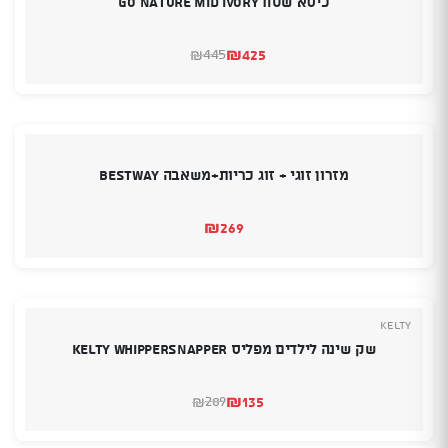
כיסא שטח Go Nature Mid Ivory
₪
425
445
₪
המחיר
המחיר
הנוכחי
המקורי
היה:
הוא:
₪445.
₪425.
מזרון זוגי + זוג כריות+משאבה Bestway
₪
269
Kelty
שק שינה לילדים מפליס KELTY WHIPPERSNAPPER
₪
135
289
₪
המחיר
המחיר
הנוכחי
המקורי
היה:
הוא: