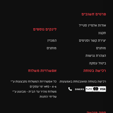
פרטים חשובים
אודות אלפיין סטייל
לינקים נוספים
תקנון
יצירת קשר וסניפים
המגזין
מותגים
מותגים
הצהרת נגישות
ביטול עסקה
רכישה בטוחה
אפשרויות משלוח
רכישה בטוחה ומאובטחת באמצעות:
כל אפשרויות המשלוח נתבצעות ע"י
HFD - 4-6 ימי עסקים
Diners
Mastercard
PayPal
Visa
משלוח מהיר עד הבית - מבוצע ע"י
שליחי החנות
ספק מורשה