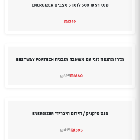
פנס ראש 500 לומן 5 מצבים Energizer
₪
219
מזרן מתנפח זוגי עם משאבה מובנית BESTWAY FORTECH
₪
660
695
₪
המחיר
המחיר
הנוכחי
המקורי
היה:
הוא:
₪660.
₪695.
פנס פיקניק / חירום היברידי Energizer
₪
395
415
₪
המחיר
המחיר
הנוכחי
המקורי