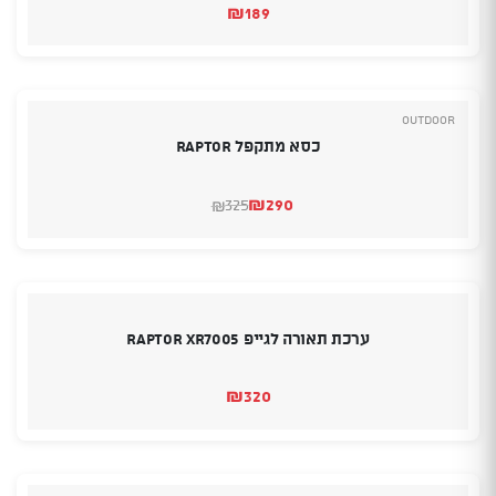
₪
189
Outdoor
כסא מתקפל RAPTOR
₪
290
325
₪
המחיר
המחיר
הנוכחי
המקורי
היה:
הוא:
₪290.
₪325.
ערכת תאורה לגייפ RAPTOR XR7005
₪
320