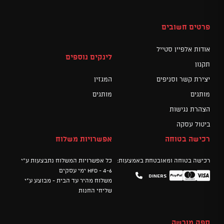
פרטים חשובים
אודות אלפיין סטייל
לינקים נוספים
תקנון
יצירת קשר וסניפים
המגזין
מותגים
מותגים
הצהרת נגישות
ביטול עסקה
רכישה בטוחה
אפשרויות משלוח
רכישה בטוחה ומאובטחת באמצעות:
כל אפשרויות המשלוח נתבצעות ע"י
HFD - 4-6 ימי עסקים
Diners
Mastercard
PayPal
Visa
משלוח מהיר עד הבית - מבוצע ע"י
שליחי החנות
ספק מורשה