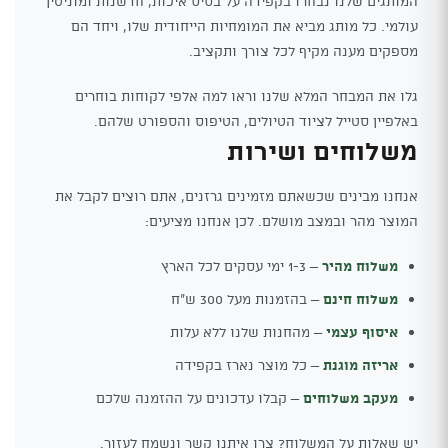
המותגים שלנו נבחרו בקפידה על בסיס איכות, חדשנות ומוניטין
עולמי. כל מותג מביא את המומחיות הייחודית שלו, ויחד הם
מספקים מענה מקיף לכל צורך ותקציב.
גלו את המבחר המלא שלנו וראו למה אלפי לקוחות בוחרים
באלפיין סטייל לציוד הטיולים, הטיפוס והספורט שלהם.
משלוחים ושירות
אנחנו מבינים שכשאתם מזמינים גרזנים, אתם רוצים לקבל את
המוצר מהר ובמצב מושלם. לכן אנחנו מציעים:
משלוח מהיר
– 1-3 ימי עסקים לכל הארץ
משלוח חינם
– בהזמנות מעל 300 ש"ח
איסוף עצמי
– מהחנות שלנו ללא עלות
אריזה מוגנת
– כל מוצר נארז בקפידה
מעקב משלוחים
– קבלו עדכונים על ההזמנה שלכם
יש שאלות על המשלוח? צרו איתנו קשר ונשמח לעזור.