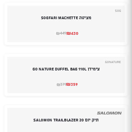
SOG
מציטה SOGFARI MACHETTE
₪
430
449
₪
המחיר
המחיר
הנוכחי
המקורי
היה:
הוא:
₪430.
₪449.
GoNature
צימידן Go Nature Duffel Bag 110L
₪
359
379
₪
המחיר
המחיר
הנוכחי
המקורי
היה:
הוא:
₪379.
₪359.
תיק יום SALOMON TRAILBLAZER 20