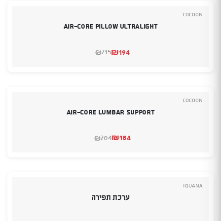
Cocoon
Air-Core Pillow Ultralight
₪
194
215
₪
המחיר
המחיר
הנוכחי
המקורי
היה:
הוא:
₪215.
₪194.
Cocoon
Air-Core Lumbar Support
₪
184
204
₪
המחיר
המחיר
הנוכחי
המקורי
היה:
הוא:
₪204.
₪184.
Iguana
ערכת תפירה