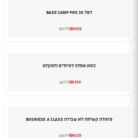
דפל 30 BASE CAMP PRO
₪
555
695
₪
המחיר
המחיר
הנוכחי
המקורי
היה:
הוא:
₪695.
₪555.
כסא אסלה לטיולים ולמקלט
₪
159
175
₪
המחיר
המחיר
הנוכחי
המקורי
היה:
הוא:
₪175.
₪159.
מזוודה קשיחה לא שבירה BUSINESS A CLASS
₪
635
699
₪
המחיר
המחיר