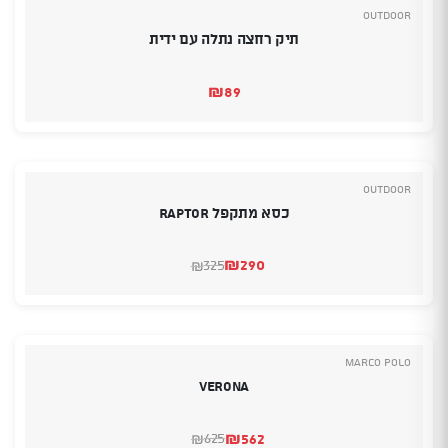
Outdoor
תיק רחצה נתלה עם ידית
₪
89
Outdoor
כסא מתקפל RAPTOR
₪
290
325
₪
המחיר
המחיר
הנוכחי
המקורי
היה:
הוא:
₪290.
₪325.
Marco Polo
Verona
₪
562
625
₪
המחיר
המחיר