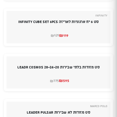
היה:
הוא:
₪1,095.
₪675.
INFINITY
סט 6 יח ארגוניות לאריזה INFINITY CUBE SET 6pcs
₪
119
129
₪
המחיר
המחיר
הנוכחי
המקורי
היה:
הוא:
₪129.
₪119.
סט מזודות בלתי שבירות LEADR COSMOS 28-24-20
₪
595
775
₪
המחיר
המחיר
הנוכחי
המקורי
היה:
הוא:
₪775.
₪595.
Marco Polo
סט מזודות לא שבירות Leader Pulsar