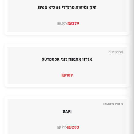
תיק נסיעות פרנדלי 85 ס'מ EFOD
₪
279
289
₪
המחיר
המחיר
הנוכחי
המקורי
היה:
הוא:
₪289.
₪279.
Outdoor
מזרון מתנפח זוגי OUTDOOR
₪
189
Marco Polo
Bari
₪
283
315
₪
המחיר
המחיר