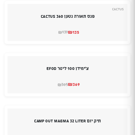
Cactus
פנס תאורה נטען CACTUS 360
₪
135
139
₪
המחיר
המחיר
הנוכחי
המקורי
היה:
הוא:
₪139.
₪135.
צ'ימידן 100 ליטר EFOD
₪
369
385
₪
המחיר
המחיר
הנוכחי
המקורי
היה:
הוא:
₪385.
₪369.
תיק יום camp out MAGMA 32 Liter