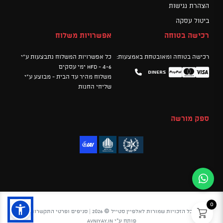
הצהרת נגישות
ביטול עסקה
רכישה בטוחה
אפשרויות משלוח
רכישה בטוחה ומאובטחת באמצעות:
כל אפשרויות המשלוח נתבצעות ע"י
HFD - 4-6 ימי עסקים
Diners
Mastercard
PayPal
Visa
משלוח מהיר עד הבית - מבוצע ע"י
שליחי החנות
ספק מורשה
0
כל הזכויות שמורות לאלפיין סטייל © 2026 |
סניפים ופרטי התקשרות
פותח ע"י
avniyay.in