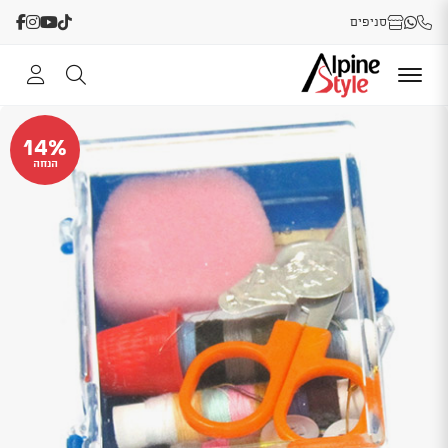
סניפים
14%
הנחה