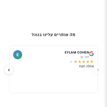
מה אומרים עלינו בגוגל
I
EYLAM COHEN
E
לפני יום
ל
★
★
★
★
★
★
★
✓
אחלה חנות
מוכר
לפי 
מאוד