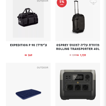
Outdoor
5%
הנחה
מזוודת עליה למטוס OSPREY
צ’ימידן Expedition P 90
Rolling Transporter 40L
269
1,139
1,199
₪
₪
₪
המחיר הנוכחי הוא: ₪1,139.
המחיר המקורי היה: ₪1,199.
Outdoor