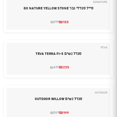
GoNature
סייל סנדלי גבר GO NATURE YELLOW STONE
₪
155
299
₪
המחיר
המחיר
הנוכחי
המקורי
היה:
הוא:
₪299.
₪155.
TEVA
סנדל נשים TEVA TERRA FI-5
₪
255
479
₪
המחיר
המחיר
הנוכחי
המקורי
היה:
הוא:
₪479.
₪255.
Outdoor
סנדל נשים OUTDOOR WILLOW
₪
199
209
₪
המחיר
המחיר