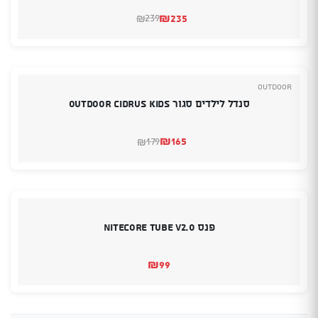
₪
235
239
₪
המחיר
המחיר
הנוכחי
המקורי
היה:
הוא:
₪239.
₪235.
Outdoor
סנדל לילדים סגור OUTDOOR CIDRUS KIDS
₪
165
179
₪
המחיר
המחיר
הנוכחי
המקורי
היה:
הוא:
₪179.
₪165.
פנס Nitecore Tube V2.0
₪
99