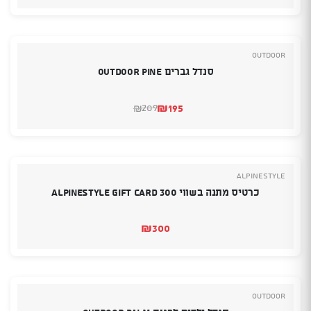
הנוכחי
המקורי
היה:
הוא:
₪209.
₪199.
Outdoor
סנדל גברים OUTDOOR PINE
₪
195
209
₪
המחיר
המחיר
הנוכחי
המקורי
היה:
הוא:
₪209.
₪195.
Alpinestyle
כרטיס מתנה בשווי 300 Alpinestyle Gift Card
₪
300
Outdoor