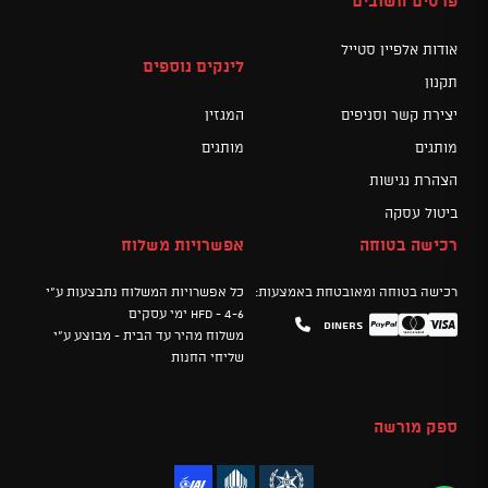
פרטים חשובים
אודות אלפיין סטייל
לינקים נוספים
תקנון
יצירת קשר וסניפים
המגזין
מותגים
מותגים
הצהרת נגישות
ביטול עסקה
רכישה בטוחה
אפשרויות משלוח
רכישה בטוחה ומאובטחת באמצעות:
כל אפשרויות המשלוח נתבצעות ע"י
HFD - 4-6 ימי עסקים
Diners
Mastercard
PayPal
Visa
משלוח מהיר עד הבית - מבוצע ע"י
שליחי החנות
ספק מורשה