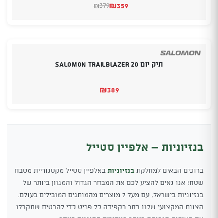
₪
359
379
₪
המחיר
המחיר
הנוכחי
המקורי
היה:
הוא:
₪379.
₪359.
תיק יום SALOMON TRAILBLAZER 20
₪
389
בנזיוניות – אלפיין סטייל
ברוכים הבאים למחלקת
בנזיוניות
באלפיין סטייל מקטגוריית מטבח
שטח! אנו גאים להציע לכם את המבחר הגדול והמגוון ביותר של
בנזיוניות בישראל, עם מעל 7 מוצרים מהמותגים המובילים בעולם.
הצוות המקצועי שלנו בחר בקפידה כל פריט כדי להבטיח שתקבלו