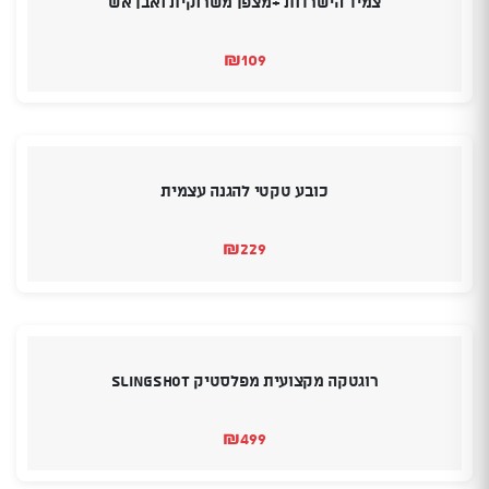
צמיד הישרדות +מצפן משרוקית ואבן אש
₪
109
כובע טקטי להגנה עצמית
₪
229
רוגטקה מקצועית מפלסטיק SLINGSHOT
₪
499