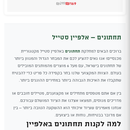
₪
169
219
₪
המחיר
המחיר
הנוכחי
המקורי
היה:
הוא:
₪219.
₪169.
תחתונים – אלפיין סטייל
ברוכים הבאים למחלקת
תחתונים
באלפיין סטייל מקטגוריית
מכנסיים! אנו גאים להציע לכם את המבחר הגדול והמגוון ביותר
של תחתונים בישראל, עם מעל 6 מוצרים מהמותגים המובילים
בעולם. הצוות המקצועי שלנו בחר בקפידה כל פריט כדי להבטיח
שתקבלו את האיכות הגבוהה ביותר במחירים ההוגנים ביותר.
בין אם אתם מטפסים מתחילים או מקצוענים, מטיילים חובבים או
מדריכים מנוסים, תמצאו אצלנו את הציוד המושלם עבורכם.
אנחנו מאמינים שציוד איכותי הוא ההשקעה הטובה ביותר – בין
אם מדובר בבטיחות, נוחות או ביצועים.
למה לקנות תחתונים באלפיין