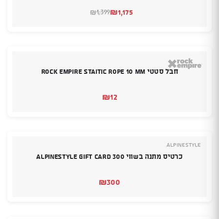
₪
1,175
1,399
₪
המחיר
המחיר
הנוכחי
המקורי
היה:
הוא:
₪1,399.
₪1,175.
חבל סטטי Rock empire Staitic Rope 10 mm
₪
12
Alpinestyle
כרטיס מתנה בשווי 300 Alpinestyle Gift Card
₪
300