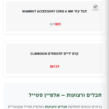
חבל עזר Mammut Accessory Cord 4 mm
₪
5
5
₪
המחיר
המחיר
הנוכחי
המקורי
היה:
הוא:
₪5.
₪5.
קרם ידיים למטפסים Climbskin
₪
129
חבלים ורצועות – אלפיין סטייל
ברוכים הבאים למחלקת
חבלים ורצועות
באלפיין סטייל מקטגוריית