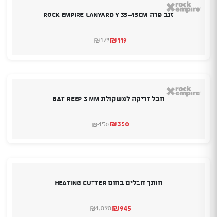
זנב פרה Rock empire Lanyard y 35-45CM
₪
119
129
₪
המחיר
המחיר
הנוכחי
המקורי
היה:
הוא:
₪129.
₪119.
חבל זריקה למשקולת Bat reep 3 mm
₪
350
450
₪
המחיר
המחיר
הנוכחי
המקורי
היה:
הוא:
₪450.
₪350.
חותך חבלים בחום HEATING CUTTER
₪
945
1,090
₪
המחיר
המחיר