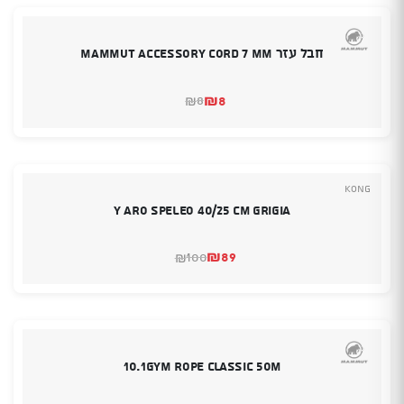
חבל עזר MAMMUT ACCESSORY CORD 7 MM
₪
8
8
₪
המחיר
המחיר
הנוכחי
המקורי
היה:
הוא:
₪8.
₪8.
Kong
Y Aro speleo 40/25 cm Grigia
₪
89
100
₪
המחיר
המחיר
הנוכחי
המקורי
היה:
הוא:
₪100.
₪89.
10.1GYM rope classic 50m