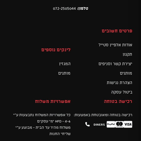
טלפון:
072-2505044
פרטים חשובים
אודות אלפיין סטייל
לינקים נוספים
תקנון
יצירת קשר וסניפים
המגזין
מותגים
מותגים
הצהרת נגישות
ביטול עסקה
רכישה בטוחה
אפשרויות משלוח
רכישה בטוחה ומאובטחת באמצעות:
כל אפשרויות המשלוח נתבצעות ע"י
HFD - 4-6 ימי עסקים
Diners
Mastercard
PayPal
Visa
משלוח מהיר עד הבית - מבוצע ע"י
שליחי החנות