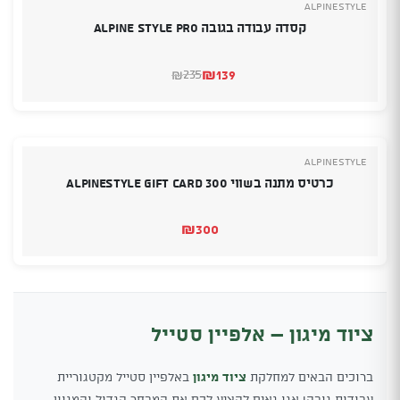
Alpinestyle
קסדה עבודה בגובה ALPINE STYLE PRO
₪
139
235
₪
המחיר
המחיר
הנוכחי
המקורי
היה:
הוא:
₪235.
₪139.
Alpinestyle
כרטיס מתנה בשווי 300 Alpinestyle Gift Card
₪
300
ציוד מיגון – אלפיין סטייל
ברוכים הבאים למחלקת
ציוד מיגון
באלפיין סטייל מקטגוריית
עבודות גובה! אנו גאים להציע לכם את המבחר הגדול והמגוון