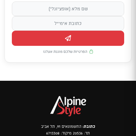
הפרטיות שלכם מוגנת אצלנו
כתובת:
החשמונאים 91, תל אביב
תד: 20536 מיקוד: 6713308