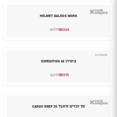
helmet galeos work
₪
365
395
₪
המחיר
המחיר
הנוכחי
המקורי
היה:
הוא:
₪395.
₪365.
Outdoor
צימידן Expedition 65
₪
215
245
₪
המחיר
המחיר
הנוכחי
המקורי
היה:
הוא:
₪245.
₪215.
סל לכלים ולחבל 30 CARGO REEP