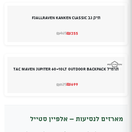
תיק גב Fjallraven Kanken Classic
₪
355
465
₪
המחיר
המחיר
הנוכחי
המקורי
היה:
הוא:
₪465.
₪355.
תרמיל TAC MAVEN JUPITER 60+10LT OUTDOOR BACKPACK
₪
699
825
₪
המחיר
המחיר
הנוכחי
המקורי
היה:
הוא:
₪825.
₪699.
מארזים לנסיעות – אלפיין סטייל