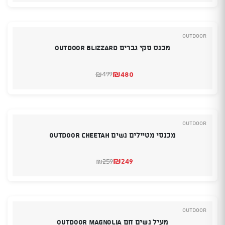
היה:
הוא:
₪145.
₪135.
Outdoor
מכנס סקי גברים OUTDOOR BLIZZARD
₪
480
499
₪
המחיר
המחיר
הנוכחי
המקורי
היה:
הוא:
₪480.
₪499.
Outdoor
מכנסי מטיילים נשים OUTDOOR Cheetah
₪
249
259
₪
המחיר
המחיר
הנוכחי
המקורי
היה:
הוא:
₪259.
₪249.
Outdoor
מעיל נשים חם Outdoor Magnolia