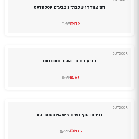
חם צוור דו שכבתי 2 צבעים OUTDOOR
₪
79
89
₪
המחיר
המחיר
הנוכחי
המקורי
היה:
הוא:
₪89.
₪79.
Outdoor
כובע חם Outdoor Hunter
₪
69
79
₪
המחיר
המחיר
הנוכחי
המקורי
היה:
הוא:
₪79.
₪69.
Outdoor
כפפות סקי נשים Outdoor Haven
₪
135
145
₪
המחיר
המחיר
הנוכחי
המקורי