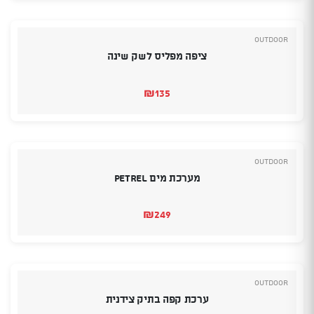
היה:
הוא:
₪109.
₪119.
Outdoor
ציפה מפליס לשק שינה
₪
135
Outdoor
מערכת מים Petrel
₪
249
Outdoor
ערכת קפה בתיק צידנית