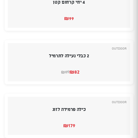
4 יחי קרחום קטן
₪
99
Outdoor
2 כבלי נעילה לתרמיל
₪
82
89
₪
המחיר
המחיר
הנוכחי
המקורי
היה:
הוא:
₪89.
₪82.
Outdoor
כילה פרמידה לזוג
₪
179