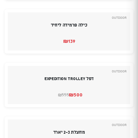
Outdoor
כילה פרמידה ליחיד
₪
139
Outdoor
דפל EXPEDITION TROLLEY
₪
500
555
₪
המחיר
המחיר
הנוכחי
המקורי
היה:
הוא:
₪500.
₪555.
Outdoor
מחצלת 2-3 יארד