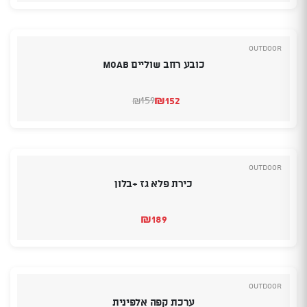
היה:
הוא:
₪149.
₪129.
Outdoor
כובע רחב שוליים MOAB
₪
152
159
₪
המחיר
המחיר
הנוכחי
המקורי
היה:
הוא:
₪159.
₪152.
Outdoor
כירת פלא גז +בלון
₪
189
Outdoor
ערכת קפה אלפינית