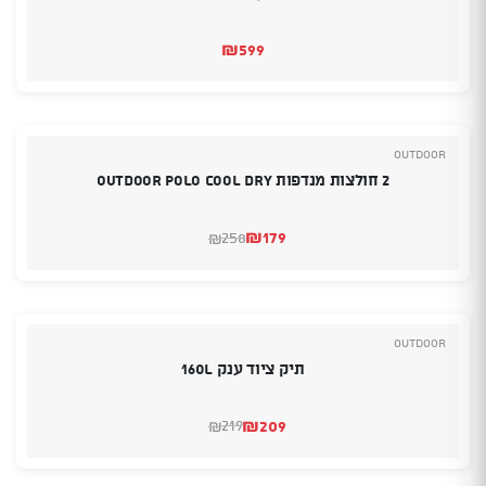
₪
599
Outdoor
2 חולצות מנדפות Outdoor Polo Cool Dry
₪
179
258
₪
המחיר
המחיר
הנוכחי
המקורי
היה:
הוא:
₪258.
₪179.
Outdoor
תיק ציוד ענק 160L
₪
209
219
₪
המחיר
המחיר
הנוכחי
המקורי
היה:
הוא: