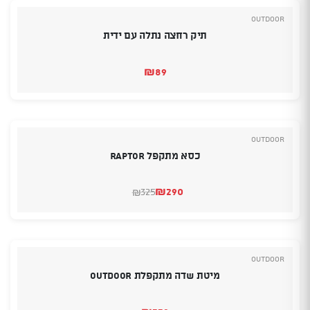
Outdoor
תיק רחצה נתלה עם ידית
₪
89
Outdoor
כסא מתקפל RAPTOR
₪
290
325
₪
המחיר
המחיר
הנוכחי
המקורי
היה:
הוא:
₪290.
₪325.
Outdoor
מיטת שדה מתקפלת OUTDOOR