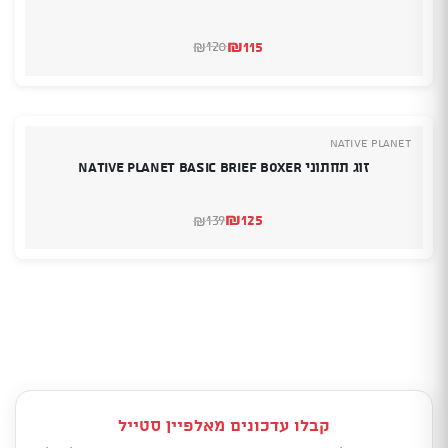
₪
115
120
₪
המחיר
המחיר
הנוכחי
המקורי
היה:
הוא:
₪120.
₪115.
NATIVE PLANET
זוג תחתוני NATIVE PLANET BASIC BRIEF BOXER
₪
125
139
₪
המחיר
המחיר
הנוכחי
המקורי
היה:
הוא:
₪139.
₪125.
קבלו עדכונים מאלפיין סטייל