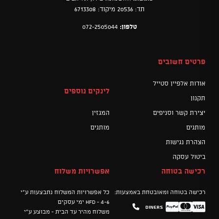
תד: 20536 מיקוד: 6713308
טלפון:
072-2505044
פרטים חשובים
אודות אלפיין סטייל
לינקים נוספים
תקנון
יצירת קשר וסניפים
המגזין
מותגים
מותגים
הצהרת נגישות
ביטול עסקה
רכישה בטוחה
אפשרויות משלוח
רכישה בטוחה ומאובטחת באמצעות:
כל אפשרויות המשלוח נתבצעות ע"י
HFD - 4-6 ימי עסקים
Diners
Mastercard
PayPal
Visa
משלוח מהיר עד הבית - מבוצע ע"י