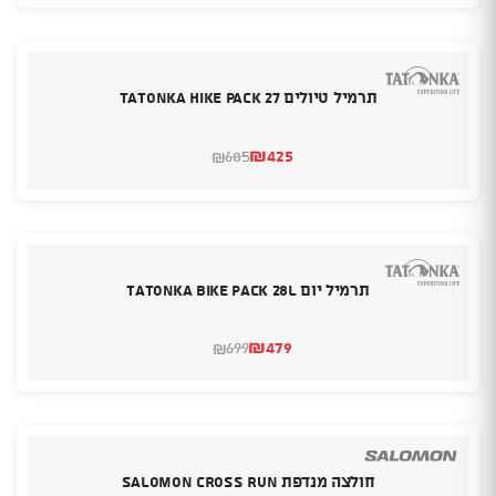
היה:
הוא:
₪699.
₪575.
תרמיל טיולים TATONKA HIKE PACK 27
₪
425
685
₪
המחיר
המחיר
הנוכחי
המקורי
היה:
הוא:
₪685.
₪425.
תרמיל יום Tatonka Bike Pack 28L
₪
479
699
₪
המחיר
המחיר
הנוכחי
המקורי
היה:
הוא:
₪699.
₪479.
חולצה מנדפת SALOMON CROSS RUN