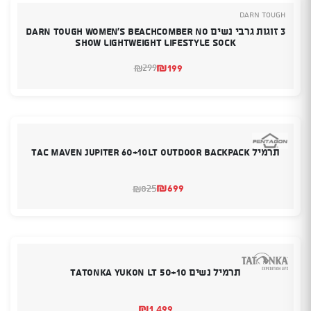
DARN TOUGH
3 זוגות גרבי נשים DARN TOUGH Women's Beachcomber No
Show Lightweight Lifestyle Sock
₪
199
299
₪
המחיר
המחיר
הנוכחי
המקורי
היה:
הוא:
₪299.
₪199.
תרמיל TAC MAVEN JUPITER 60+10LT OUTDOOR BACKPACK
₪
699
825
₪
המחיר
המחיר
הנוכחי
המקורי
היה:
הוא:
₪825.
₪699.
תרמיל נשים TATONKA YUKON LT 50+10
₪
1,499