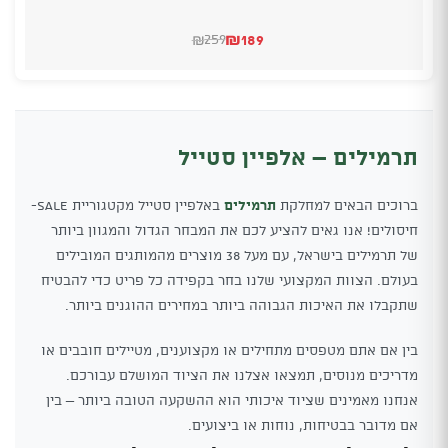
₪
189
259
₪
המחיר
המחיר
הנוכחי
המקורי
היה:
הוא:
₪259.
₪189.
תרמילים – אלפיין סטייל
ברוכים הבאים למחלקת
תרמילים
באלפיין סטייל מקטגוריית SALE-
חיסולים! אנו גאים להציע לכם את המבחר הגדול והמגוון ביותר
של תרמילים בישראל, עם מעל 38 מוצרים מהמותגים המובילים
בעולם. הצוות המקצועי שלנו בחר בקפידה כל פריט כדי להבטיח
שתקבלו את האיכות הגבוהה ביותר במחירים ההוגנים ביותר.
בין אם אתם מטפסים מתחילים או מקצוענים, מטיילים חובבים או
מדריכים מנוסים, תמצאו אצלנו את הציוד המושלם עבורכם.
אנחנו מאמינים שציוד איכותי הוא ההשקעה הטובה ביותר – בין
אם מדובר בבטיחות, נוחות או ביצועים.