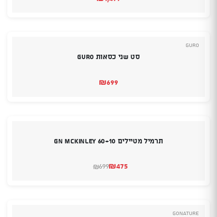
Guro
סט שני כסאות GURO
₪
699
תרמיל מטיילים GN MCKINLEY 60+10
₪
475
699
₪
המחיר
המחיר
הנוכחי
המקורי
היה:
הוא:
₪699.
₪475.
GoNature