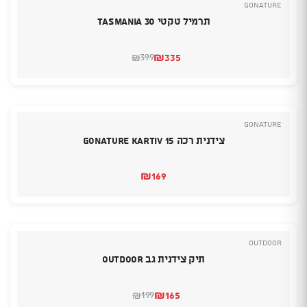
GoNature
תרמיל טקטי 30 Tasmania
₪
335
399
₪
המחיר
המחיר
הנוכחי
המקורי
היה:
הוא:
₪399.
₪335.
GoNature
צידנית רכה Gonature Kartiv 15
₪
169
Outdoor
תיק צידנית גב OUTDOOR
₪
165
199
₪
המחיר
המחיר