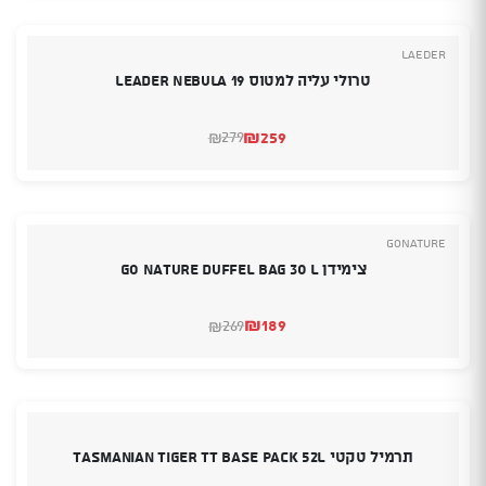
₪169.
₪149.
Laeder
טרולי עליה למטוס LEADER NEBULA 19
₪
259
279
₪
המחיר
המחיר
הנוכחי
המקורי
היה:
הוא:
₪279.
₪259.
GoNature
צימידן Go Nature Duffel Bag 30 L
₪
189
269
₪
המחיר
המחיר
הנוכחי
המקורי
היה:
הוא:
₪269.
₪189.
תרמיל טקטי Tasmanian Tiger TT Base Pack 52L