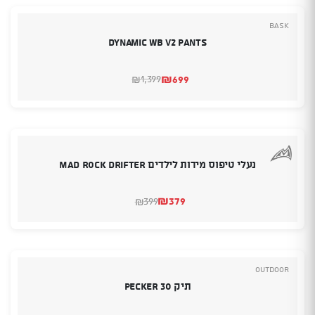
Bask
Dynamic WB V2 Pants
₪
699
1,399
₪
המחיר
המחיר
הנוכחי
המקורי
היה:
הוא:
₪1,399.
₪699.
נעלי טיפוס מידות לילדים MAD ROCK Drifter
₪
379
399
₪
המחיר
המחיר
הנוכחי
המקורי
היה:
הוא:
₪399.
₪379.
Outdoor
תיק 30 PECKER