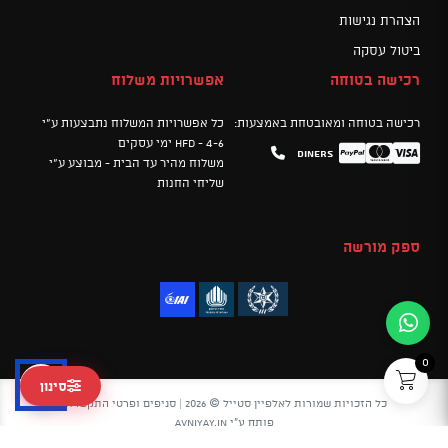
הצהרת נגישות
ביטול עסקה
רכישה בטוחה
אפשרויות משלוח
רכישה בטוחה ומאובטחת באמצעות:
כל אפשרויות המשלוח נתבצעות ע"י
HFD - 4-6 ימי עסקים
Diners
Mastercard
PayPal
Visa
משלוח מהיר עד הבית - מבוצע ע"י
שליחי החנות
ספק מורשה
0
סינון
כל הזכויות שמורות לאלפיין סטייל © 2026 |
סניפים ופרטי התקשרות
פותח ע"י
avniyay.in