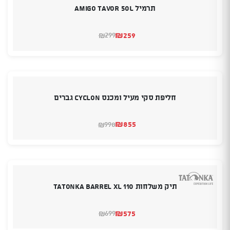
תרמיל AMIGO TAVOR 50L
₪
259
299
₪
המחיר
המחיר
הנוכחי
המקורי
היה:
הוא:
₪299.
₪259.
חליפת סקי מעיל ומכנס CYCLON גברים
₪
855
998
₪
המחיר
המחיר
הנוכחי
המקורי
היה:
הוא:
₪998.
₪855.
תיק משלחות TATONKA BARREL XL 110
₪
575
699
₪
המחיר
המחיר
הנוכחי
המקורי