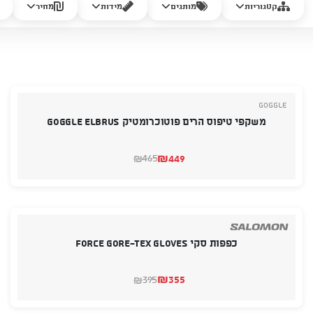
קטגוריות
מותגים
מידות
מחיר
Goggle
משקפי טיפוס הרים פוטוכרומטיק GOGGLE ELBRUS
₪
449
465
₪
המחיר
המחיר
הנוכחי
המקורי
היה:
הוא:
₪465.
₪449.
כפפות סקי FORCE GORE-TEX GLOVES
₪
355
395
₪
המחיר
המחיר
הנוכחי
המקורי
היה:
הוא: