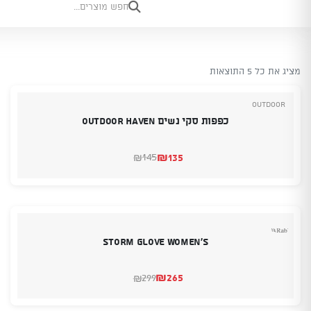
מציג את כל 5 התוצאות
Outdoor
כפפות סקי נשים Outdoor Haven
₪
135
145
₪
המחיר
המחיר
הנוכחי
המקורי
היה:
הוא:
₪145.
₪135.
STORM GLOVE WOMEN'S
₪
265
299
₪
המחיר
המחיר
הנוכחי
המקורי
היה:
הוא: