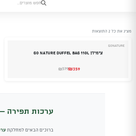
מציג את כל 2 התוצאות
GoNature
צימידן Go Nature Duffel Bag 110L
₪
359
379
₪
המחיר
המחיר
הנוכחי
המקורי
היה:
הוא:
₪379.
₪359.
ערכות תפירה – 
ברוכים הבאים למחלקת
ערכ