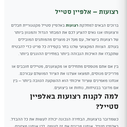
רצועות – אלפיין סטייל
ברוכים הבאים למחלקת
רצועות
באלפיין סטייל מקטגוריית חבלים
ורצועות! אנו גאים להציע לכם את המבחר הגדול והמגוון ביותר
של רצועות בישראל, עם מעל 21 מוצרים מהמותגים המובילים
בעולם. הצוות המקצועי שלנו בחר בקפידה כל פריט כדי להבטיח
שתקבלו את האיכות הגבוהה ביותר במחירים ההוגנים ביותר.
בין אם אתם מטפסים מתחילים או מקצוענים, מטיילים חובבים או
מדריכים מנוסים, תמצאו אצלנו את הציוד המושלם עבורכם.
אנחנו מאמינים שציוד איכותי הוא ההשקעה הטובה ביותר – בין
אם מדובר בבטיחות, נוחות או ביצועים.
למה לקנות רצועות באלפיין
סטייל?
כשמדובר ברצועות, הבחירה הנכונה יכולה לעשות את כל ההבדל.
באלפיין סטייל, אנחנו מבינים את זה לעומק. לכן אנחנו מציעים: