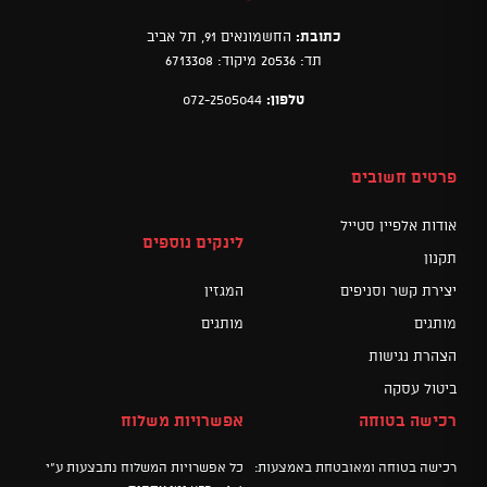
כתובת:
החשמונאים 91, תל אביב
תד: 20536 מיקוד: 6713308
טלפון:
072-2505044
פרטים חשובים
אודות אלפיין סטייל
לינקים נוספים
תקנון
יצירת קשר וסניפים
המגזין
מותגים
מותגים
הצהרת נגישות
ביטול עסקה
רכישה בטוחה
אפשרויות משלוח
רכישה בטוחה ומאובטחת באמצעות:
כל אפשרויות המשלוח נתבצעות ע"י