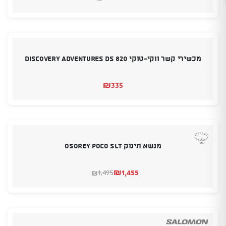
המחיר
המחיר
הנוכחי
המקורי
היה:
הוא:
₪905.
₪925.
מכשירי קשר ווקי-טוקי discovery adventures DS 820
₪
335
מנשא תינוק Osorey Poco SLT
₪
1,455
1,495
₪
המחיר
המחיר
הנוכחי
המקורי
היה:
הוא:
₪1,495.
₪1,455.