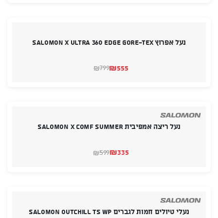
היה:
הוא:
₪495.
₪399.
נעל אפרוץ SALOMON X ULTRA 360 EDGE GORE-TEX
₪
555
799
₪
המחיר
המחיר
הנוכחי
המקורי
היה:
הוא:
₪799.
₪555.
נעל ריצה אמפיבית SALOMON X COMF SUMMER
₪
335
599
₪
המחיר
המחיר
הנוכחי
המקורי
היה:
הוא:
₪599.
₪335.
נעלי טיולים חמות לגברים SALOMON OUTCHILL TS WP