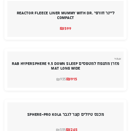
ליינר חורפי REACTOR FLEECE LINER Mummy With Dr.
Compact
₪
599
מזרן מתנפח למטפסים RAB Hypersphere 9.5 Down Sleep
Mat Long Wide
₪
915
935
₪
המחיר
המחיר
הנוכחי
המקורי
היה:
הוא:
₪935.
₪915.
מכנס טיולים קצר לגבר SPHERE-PRO KOLA
₪
245
335
₪