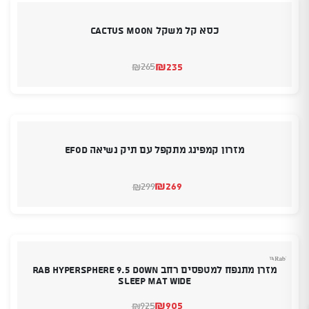
כסא קל משקל CACTUS MOON
₪
235
265
₪
המחיר
המחיר
הנוכחי
המקורי
היה:
הוא:
₪265.
₪235.
מזרון קמפינג מתקפל עם תיק נשיאה EFOD
₪
269
299
₪
המחיר
המחיר
הנוכחי
המקורי
היה:
הוא:
₪299.
₪269.
מזרן מתנפח למטפסים רחב RAB Hypersphere 9.5 Down
Sleep Mat Wide
₪
905
925
₪