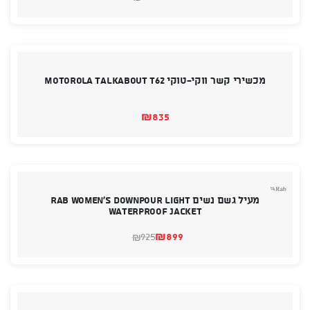
המחיר
המחיר
הנוכחי
המקורי
היה:
הוא:
₪699.
₪475.
מכשירי קשר ווקי-טוקי MOTOROLA TALKABOUT T62
₪
835
מעיל גשם נשים RAB Women's Downpour Light
Waterproof Jacket
₪
899
925
₪
המחיר
המחיר
הנוכחי
המקורי
היה:
הוא:
₪899.
₪925.