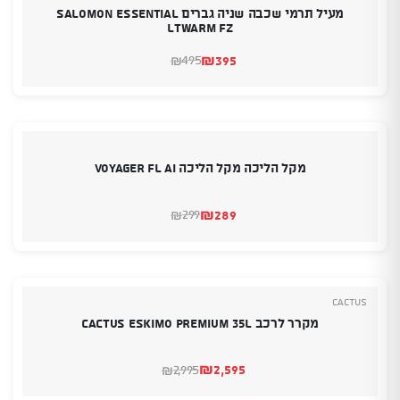
מעיל תרמי שכבה שניה גברים SALOMON Essential
Ltwarm FZ
₪
395
495
₪
המחיר
המחיר
הנוכחי
המקורי
היה:
הוא:
₪495.
₪395.
מקל הליכה מקל הליכה Voyager Fl Ai
₪
289
299
₪
המחיר
המחיר
הנוכחי
המקורי
היה:
הוא:
₪289.
₪299.
Cactus
מקרר לרכב CACTUS ESKIMO PREMIUM 35L
₪
2,595
2,995
₪
המחיר
המחיר
הנוכחי
המקורי