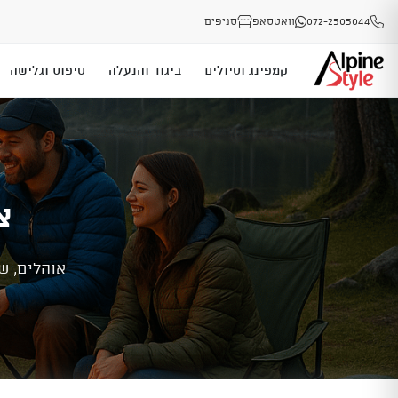
072-2505044
וואטסאפ
סניפים
קמפינג וטיולים
ביגוד והנעלה
טיפוס וגלישה
צ
אוהלים, ש