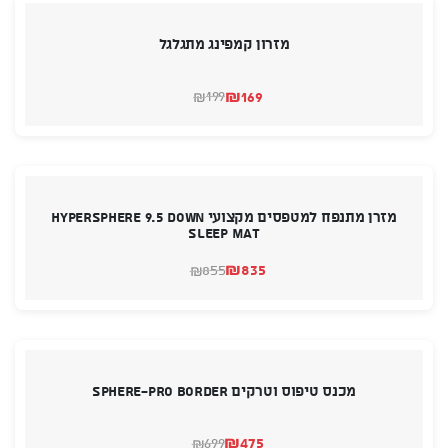
מזרון קמפינג מתגלגל
₪
169
199
₪
המחיר
המחיר
הנוכחי
המקורי
היה:
הוא:
₪199.
₪169.
מזרן מתנפח למטפסים מקצועי Hypersphere 9.5 Down
Sleep Mat
₪
835
855
₪
המחיר
המחיר
הנוכחי
המקורי
היה:
הוא:
₪855.
₪835.
מכנס טיפוס וטרקים SPHERE-PRO BORDER
₪
475
699
₪