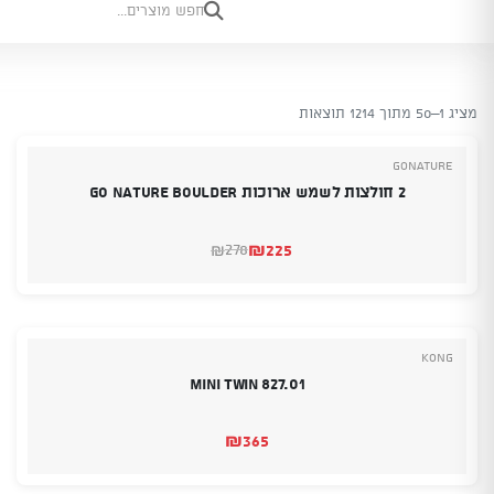
מציג 1–50 מתוך 1214 תוצאות
GoNature
2 חולצות לשמש ארוכות Go Nature Boulder
₪
225
278
₪
המחיר
המחיר
הנוכחי
המקורי
היה:
הוא:
₪278.
₪225.
Kong
Mini Twin 827.01
₪
365