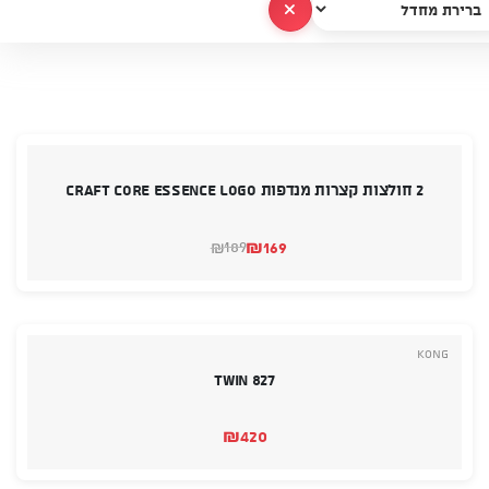
נקה הכל
2 חולצות קצרות מנדפות CRAFT Core Essence Logo
₪
169
189
₪
המחיר
המחיר
הנוכחי
המקורי
היה:
הוא:
₪189.
₪169.
Kong
Twin 827
₪
420