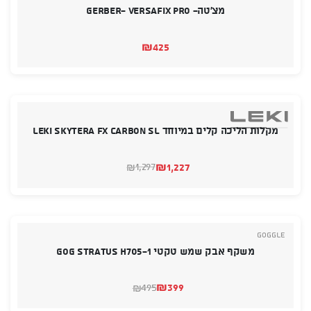
מצ’טה- Gerber- Versafix Pro
₪
425
מקלות הליכה קלים במיוחד LEKI Skytera FX Carbon SL
₪
1,227
1,297
₪
המחיר
המחיר
הנוכחי
המקורי
היה:
הוא:
₪1,297.
₪1,227.
Goggle
משקף אבק שמש טקטי GOG STRATUS H705-1
₪
399
495
₪
המחיר
המחיר
הנוכחי
המקורי