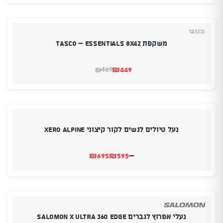
היה:
הוא:
₪2,995.
₪2,595.
Tasco
משקפת TASCO – ESSENTIALS 8X42
₪
449
489
₪
המחיר
המחיר
הנוכחי
המקורי
היה:
הוא:
₪489.
₪449.
נעל טיולים לנשים לקור קיצוני Xero Alpine
₪
695
₪
595
–
טווח
מחירים:
עד
נעלי אפרוץ לגברים Salomon x ultra 360 edge