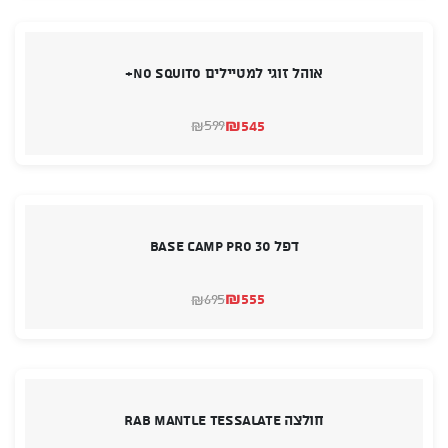
אוהל זוגי למטיילים NO SQUITO+
₪
545
599
₪
המחיר
המחיר
הנוכחי
המקורי
היה:
הוא:
₪599.
₪545.
דפל 30 BASE CAMP PRO
₪
555
695
₪
המחיר
המחיר
הנוכחי
המקורי
היה:
הוא:
₪695.
₪555.
חולצה RAB Mantle Tessalate