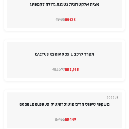
מצית אלקטרונית נטענת גדולה לקמפינג
₪
125
135
₪
המחיר
המחיר
הנוכחי
המקורי
היה:
הוא:
₪135.
₪125.
מקרר לרכב CACTUS ESKIMO 35 L
₪
2,195
2,599
₪
המחיר
המחיר
הנוכחי
המקורי
היה:
הוא:
₪2,599.
₪2,195.
Goggle
משקפי טיפוס הרים פוטוכרומטיק GOGGLE ELBRUS
₪
449
465
₪
המחיר
המחיר
הנוכחי
המקורי