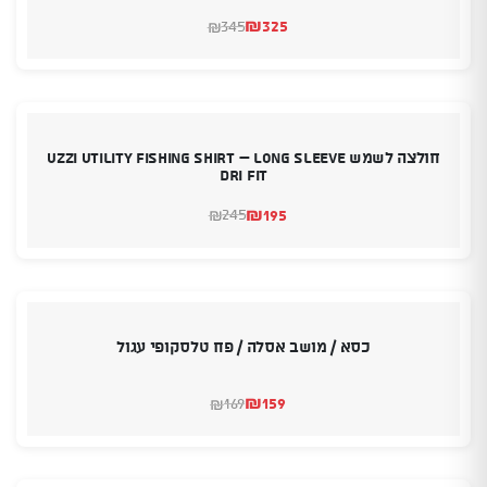
₪
325
345
₪
המחיר
המחיר
הנוכחי
המקורי
היה:
הוא:
₪345.
₪325.
חולצה לשמש Uzzi Utility Fishing Shirt – Long Sleeve
Dri Fit
₪
195
245
₪
המחיר
המחיר
הנוכחי
המקורי
היה:
הוא:
₪245.
₪195.
כסא / מושב אסלה / פח טלסקופי עגול
₪
159
169
₪
המחיר
המחיר
הנוכחי
המקורי
היה:
הוא:
₪169.
₪159.