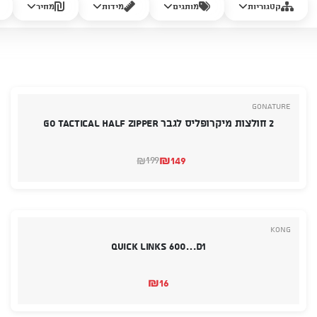
קטגוריות
מותגים
מידות
מחיר
GoNature
2 חולצות מיקרופליס לגבר Go tactical Half Zipper
₪
149
199
₪
המחיר
המחיר
הנוכחי
המקורי
היה:
הוא:
₪199.
₪149.
Kong
Quick Links 600…D1
₪
16