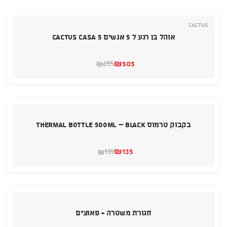
Cactus
אוהל בן רגע ל 5 אנשים CACTUS CASA 5
₪
505
655
₪
המחיר
המחיר
הנוכחי
המקורי
היה:
הוא:
₪505.
₪655.
בקבוק טרמוס Thermal Bottle 500ml – Black
₪
135
139
₪
המחיר
המחיר
הנוכחי
המקורי
היה:
הוא:
₪139.
₪135.
חגורת משטרה + פאוצים