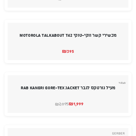
המחיר
המחיר
הנוכחי
המקורי
היה:
הוא:
₪335.
₪245.
מכשירי קשר ווקי-טוקי MOTOROLA TALKABOUT T42
₪
395
מעיל גורטקס לגבר RAB Kangri GORE-TEX Jacket
₪
1,999
2,095
₪
המחיר
המחיר
הנוכחי
המקורי
היה:
הוא:
₪2,095.
₪1,999.
Gerber