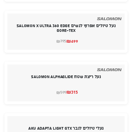
היה:
הוא:
₪465.
₪449.
נעל טיולים אפרוץ לנשים SALOMON X ULTRA 360 EDGE
GORE-TEX
₪
499
795
₪
המחיר
המחיר
הנוכחי
המקורי
היה:
הוא:
₪795.
₪499.
נעל ריצת שטח Salomon Alphaglide
₪
315
599
₪
המחיר
המחיר
הנוכחי
המקורי
היה:
הוא:
₪599.
₪315.
נעלי טיולים לגבר AKU ADAPTA LIGHT GTX