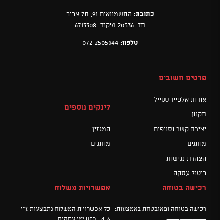
כתובת:
החשמונאים 91, תל אביב
תד: 20536 מיקוד: 6713308
טלפון:
072-2505044
פרטים חשובים
אודות אלפיין סטייל
לינקים נוספים
תקנון
יצירת קשר וסניפים
המגזין
מותגים
מותגים
הצהרת נגישות
ביטול עסקה
רכישה בטוחה
אפשרויות משלוח
רכישה בטוחה ומאובטחת באמצעות:
כל אפשרויות המשלוח נתבצעות ע"י
HFD - 4-6 ימי עסקים