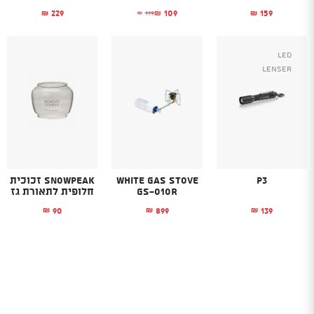
229
109
159
119
₪
₪
₪
₪
המחיר הנוכחי הוא: ₪109.
המחיר המקורי היה: ₪119.
Led
Lenser
P3
White Gas Stove
SnowPeak זכוכית
GS-010R
חלופית לתאורת גז
90
899
139
₪
₪
₪