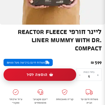
ליינר חורפי REACTOR FLEECE
LINER MUMMY WITH DR.
COMPACT
599
₪
משלוח חינם ברכישה מעל ₪100
כמות
בחרו כמות
הוספה לסל
-
+
של
ליינר
חורפי
REACTOR
משלוח חינם עד
קנייה מאובטחת
ייעוץ מקצועי
ציוד איכותי
FLEECE
הבית
מהמומחים
ומקורי