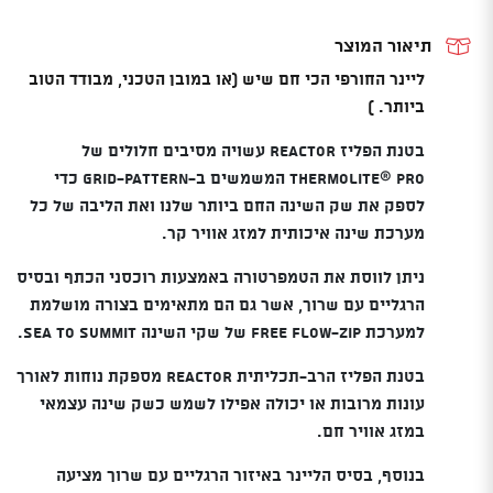
LINER
Mummy
תיאור המוצר
With
ליינר החורפי הכי חם שיש (או במובן הטכני, מבודד הטוב
Dr.
ביותר. )
Compact
בטנת הפליז Reactor עשויה מסיבים חלולים של
Thermolite® Pro המשמשים ב-
grid-pattern
כדי
לספק את שק השינה החם ביותר שלנו ואת הליבה של כל
מערכת שינה איכותית למזג אוויר קר.
ניתן לווסת את הטמפרטורה באמצעות רוכסני הכתף ובסיס
הרגליים עם שרוך, אשר גם הם מתאימים בצורה מושלמת
למערכת Free Flow-Zip של שקי השינה Sea to Summit.
בטנת הפליז הרב-תכליתית Reactor מספקת נוחות לאורך
עונות מרובות או יכולה אפילו לשמש כשק שינה עצמאי
במזג אוויר חם.
בנוסף, בסיס הליינר באיזור הרגליים עם שרוך מציעה