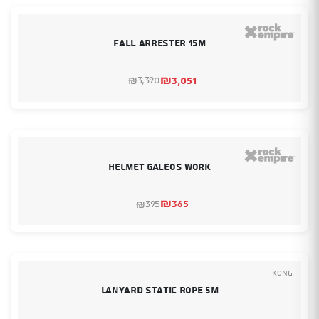
Fall Arrester 15m
₪
3,051
3,390
₪
המחיר
המחיר
הנוכחי
המקורי
היה:
הוא:
₪3,390.
₪3,051.
helmet galeos work
₪
365
395
₪
המחיר
המחיר
הנוכחי
המקורי
היה:
הוא:
₪395.
₪365.
Kong
LANYARD STATIC ROPE 5m