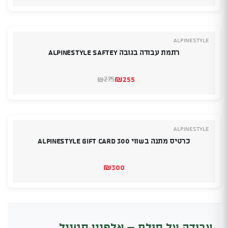
הנוכחי
המקורי
היה:
הוא:
₪244.
₪235.
Alpinestyle
רתמת עבודה בגובה Alpinestyle Saftey
₪
255
275
₪
המחיר
המחיר
הנוכחי
המקורי
היה:
הוא:
₪275.
₪255.
Alpinestyle
כרטיס מתנה בשווי 300 Alpinestyle Gift Card
₪
300
עבודה על סולם – אלפיין סטייל