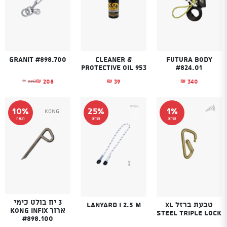
Granit #898.700
Cleaner &
Futura Body
Protective Oil 953
#824.01
208
39
340
220
₪
₪
₪
₪
המחיר הנוכחי הוא
המחיר המקורי היה
10%
25%
1%
Kong
הנחה
הנחה
הנחה
3 יח בולט כימי
טבעת ברזל XL
Lanyard I 2.5 m
ארוך KONG Infix
Steel Triple Lock
#898.100