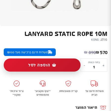
LANYARD STATIC ROPE 10M
מותג:
Kong
המחיר הנוכחי הוא: ₪570.
המחיר המקורי היה: ₪890.
890
570
₪
₪
משלוח חינם ברכישה מעל ₪100
כמות
בחרו כמות
הוספה לסל
-
+
של
LANYARD
STATIC
ROPE
משלוח חינם עד
קנייה מאובטחת
ייעוץ מקצועי
ציוד איכותי
10m
הבית
מהמומחים
ומקורי
תיאור המוצר