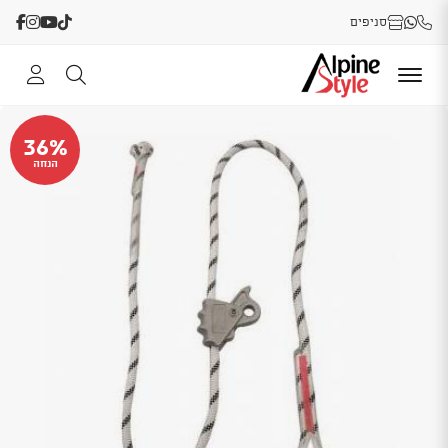
סניפים
36%
הנחה