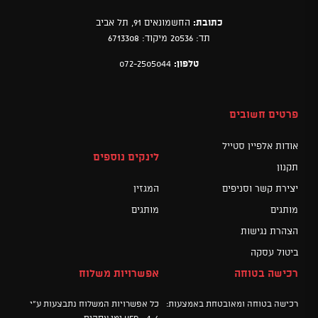
כתובת:
החשמונאים 91, תל אביב
תד: 20536 מיקוד: 6713308
טלפון:
072-2505044
פרטים חשובים
אודות אלפיין סטייל
לינקים נוספים
תקנון
יצירת קשר וסניפים
המגזין
מותגים
מותגים
הצהרת נגישות
ביטול עסקה
רכישה בטוחה
אפשרויות משלוח
רכישה בטוחה ומאובטחת באמצעות:
כל אפשרויות המשלוח נתבצעות ע"י
HFD - 4-6 ימי עסקים