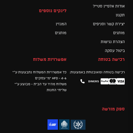
אודות אלפיין סטייל
לינקים נוספים
תקנון
יצירת קשר וסניפים
המגזין
מותגים
מותגים
הצהרת נגישות
ביטול עסקה
רכישה בטוחה
אפשרויות משלוח
רכישה בטוחה ומאובטחת באמצעות:
כל אפשרויות המשלוח נתבצעות ע"י
HFD - 4-6 ימי עסקים
Diners
Mastercard
PayPal
Visa
משלוח מהיר עד הבית - מבוצע ע"י
שליחי החנות
ספק מורשה