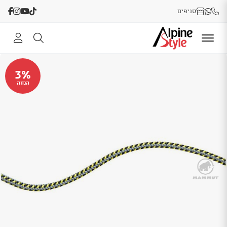
סניפים
3%
הנחה