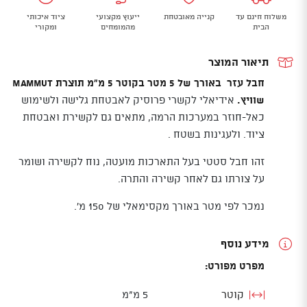
Accessory
משלוח חינם עד
קנייה מאובטחת
ייעוץ מקצועי
ציוד איכותי
Cord
הבית
מהמומחים
ומקורי
5
mm
תיאור המוצר
חבל עזר באורך של 5 מטר בקוטר 5 מ"מ תוצרת Mammut
שוויץ.
אידיאלי לקשרי פרוסיק לאבטחת גלישה ולשימוש
כאל-חוזר במערכות הרמה, מתאים גם לקשירת ואבטחת
ציוד. ולעגינות בשטח .
זהו חבל סטטי בעל התארכות מועטה, נוח לקשירה ושומר
על צורתו גם לאחר קשירה והתרה.
נמכר לפי מטר באורך מקסימאלי של 150 מ'.
מידע נוסף
מפרט מפורט:
קוטר
5 מ"מ