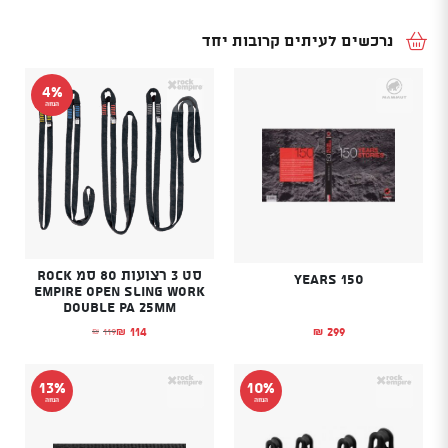
נרכשים לעיתים קרובות יחד
4%
הנחה
סט 3 רצועות 80 סמ Rock
150 years
Empire Open Sling Work
Double PA 25mm
299
114
119
₪
₪
₪
המחיר הנוכחי הוא: ₪114.
המחיר המקורי היה: ₪119.
13%
10%
הנחה
הנחה