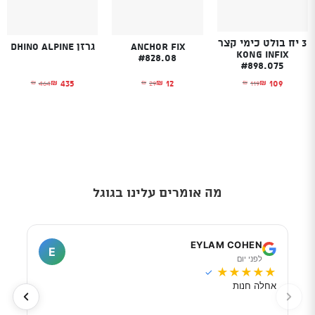
3 יח בולט כימי קצר
Anchor Fix
גרזן Dhino Alpine
KONG Infix
#828.08
#898.075
435
12
109
464
29
119
₪
₪
₪
₪
₪
₪
המחיר הנוכחי הוא: ₪12.
המחיר המקורי היה: ₪29.
המחיר הנוכחי הוא
המחיר המקורי היה
המחיר הנוכחי הוא: ₪109.
המחיר המקורי היה: ₪119.
מה אומרים עלינו בגוגל
I
EYLAM COHEN
E
לפני יום
ל
★
★
★
★
★
★
★
✓
אחלה חנות
מוכר
לפי 
מאוד