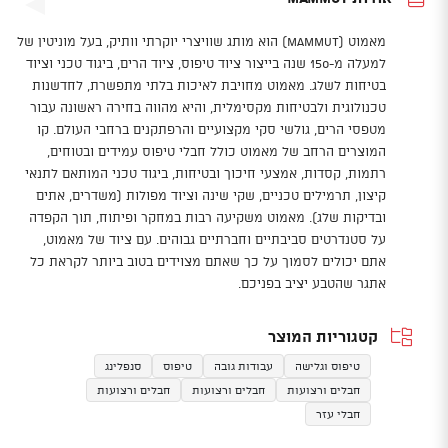
מאמוט (Mammut) הוא מותג שוויצרי יוקרתי וותיק, בעל מוניטין של
למעלה מ-150 שנה בייצור ציוד טיפוס, ציוד הרים, ביגוד טכני וציוד
בטיחות לשלג. מאמוט מחויבת לאיכות בלתי מתפשרת, לחדשנות
טכנולוגית ולבטיחות מקסימלית, והיא מהווה בחירה ראשונה עבור
מטפסי הרים, גולשי סקי מקצועיים והרפתקנים ברחבי העולם. קו
המוצרים הרחב של מאמוט כולל חבלי טיפוס עמידים ובטוחים,
רתמות, קסדות, אמצעי חיכוך ובטיחות, ביגוד טכני המותאם לתנאי
קיצון, תרמילים טכניים, שקי שינה וציוד מפולות (משדרים, אתים
ובדיקות שלג). מאמוט משקיעה רבות במחקר ופיתוח, תוך הקפדה
על סטנדרטים סביבתיים וחברתיים גבוהים. עם ציוד של מאמוט,
אתם יכולים לסמוך על כך שאתם מצוידים בטוב ביותר לקראת כל
אתגר שהטבע יציב בפניכם.
קטגוריות המוצר
טיפוס וגלישה
עבודות גובה
טיפוס
סנפלינג
חבלים ורצועות
חבלים ורצועות
חבלים ורצועות
חבלי עזר