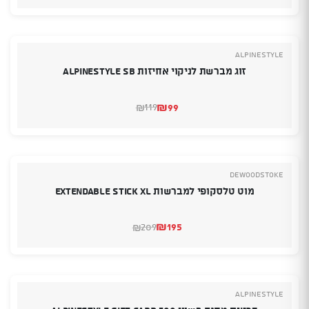
הנוכחי
המקורי
היה:
הוא:
₪170.
₪139.
Alpinestyle
זוג מברשת לניקוי אחיזות Alpinestyle Sb
₪
99
119
₪
המחיר
המחיר
הנוכחי
המקורי
היה:
הוא:
₪119.
₪99.
deWoodstoke
מוט טלסקופי למברשות extendable stick XL
₪
195
209
₪
המחיר
המחיר
הנוכחי
המקורי
היה:
הוא:
₪209.
₪195.
Alpinestyle