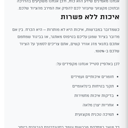
אנחנו מאמינים שידע הוא כוח, ולכן אנחנו משקיעים בהדרכה
ובתוכן מקצועי שיעזור לכם להפיק את המירב מהציוד שלכם.
איכות ללא פשרות
כשמדובר במברשות, איכות היא לא מותרות – היא הכרח. בין אם
מדובר בציוד שמגן עליכם בטיפוס מאתגר, או בביגוד שמחמם
אתכם בתנאי מזג אוויר קשים, אתם צריכים לסמוך על הציוד
שלכם ב-100%.
לכן באלפיין סטייל אנחנו מקפידים על:
חומרים איכותיים ועמידים
תקני בטיחות בינלאומיים
בדיקות איכות מחמירות
אחריות יצרן מלאה
תמיכה טכנית מקצועית
כל מוצר במחלקת מברשות עומד בסטנדרטים הגבוהים ביותר