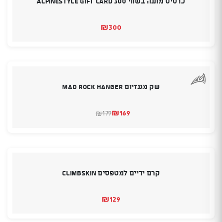
כרטיס מתנה בשווי 300 Alpinestyle Gift Card
₪
300
שק מגנזיום MAD ROCK HANGER
₪
169
179
₪
המחיר
המחיר
הנוכחי
המקורי
היה:
הוא:
₪179.
₪169.
קרם ידיים למטפסים Climbskin
₪
129