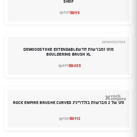
Shof
₪
95
109
₪
המחיר
המחיר
הנוכחי
המקורי
היה:
הוא:
₪109.
₪95.
deWoodstoke
מוט ומברשות חדשDEWOODSTOKE Extendable
bouldering brush XL
₪
455
495
₪
המחיר
המחיר
הנוכחי
המקורי
היה:
הוא:
₪495.
₪455.
סט של 2 מברשות בולדריניג Rock Empire Brushe Curved
₪
112
120
₪
המחיר
המחיר
הנוכחי
המקורי
היה:
הוא:
₪120.
₪112.