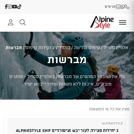
סניפים
אלפיין סטייל
/
טיפוס וגלישה
/
בולדריניג וקירות טיפוס
/
מברשות
מברשות
גלו את המבחר המרשים של מברשות באלפיין סטייל - מותגים
מובילים, איכות ללא פשרות ומחירי יבואן ישיר.
מציג את כל 16 התוצאות
Alpinestyle
2 יחידות פצירה לעור יבש וציפורניים ALPINESTYLE Shif