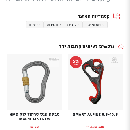
קטגוריות המוצר
טיפוס וגלישה
בולדריניג וקירות טיפוס
מברשות
נרכשים לעיתים קרובות יחד
5%
הנחה
Smart Alpine 8.9-10.5
טבעת אגס טריפל לוק HMS
Magnum Screw
80
245
259
₪
₪
₪
המחיר הנוכחי הוא: ₪245.
המחיר המקורי היה: ₪259.