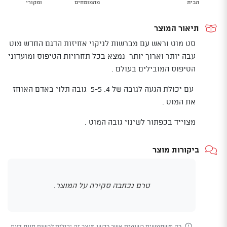
הבית
מהמומחים
ומקורי
bouldering
brush
תיאור המוצר
XL
סט מוט וראש עם מברשות לניקוי אחיזות הדגם החדש מוט
עבה יותר וארוך יותר נמצא בכל תחרויות הטיפוס ומועדוני
הטיפוס המובילים בעולם .
עם יכולת הגעה לגובה של 4. 5-5 גובה תלוי באדם האוחז
את המוט .
מצוייד בכפתור לשינוי גובה המוט .
ביקורות מוצר
טרם נכתבה סקירה על המוצר.
רק משתמשים רשומים אשר רכשו מוצר זה יכולים לרשום חוות דעת.