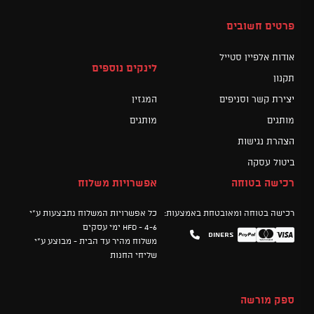
פרטים חשובים
אודות אלפיין סטייל
לינקים נוספים
תקנון
יצירת קשר וסניפים
המגזין
מותגים
מותגים
הצהרת נגישות
ביטול עסקה
רכישה בטוחה
אפשרויות משלוח
רכישה בטוחה ומאובטחת באמצעות:
כל אפשרויות המשלוח נתבצעות ע"י
HFD - 4-6 ימי עסקים
Diners
Mastercard
PayPal
Visa
משלוח מהיר עד הבית - מבוצע ע"י
שליחי החנות
ספק מורשה