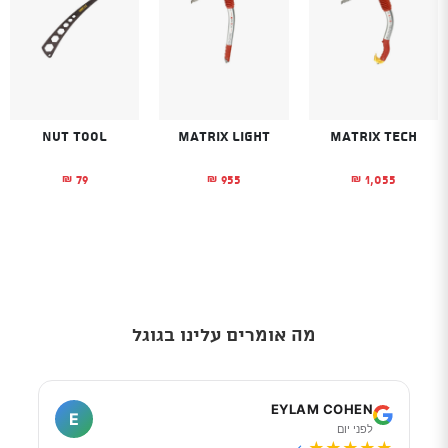
Nut Tool
Matrix Light
Matrix Tech
79
955
1,055
₪
₪
₪
מה אומרים עלינו בגוגל
I
EYLAM COHEN
E
לפני יום
ל