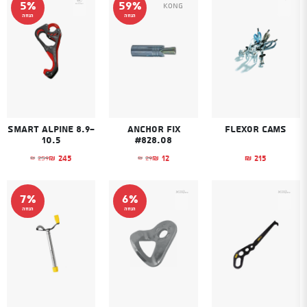
5%
59%
Kong
הנחה
הנחה
Smart Alpine 8.9-
Anchor Fix
Flexor cams
10.5
#828.08
245
12
215
259
29
₪
₪
₪
₪
₪
המחיר הנוכחי הוא: ₪12.
המחיר המקורי היה: ₪29.
המחיר הנוכחי הוא
המחיר המקורי היה
7%
6%
הנחה
הנחה