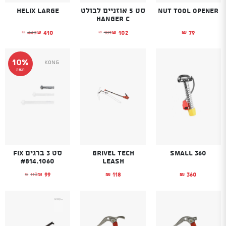
Nut Tool opener
סט 5 אוזניים לבולט
Helix Large
HANGER C
410
102
79
440
109
₪
₪
₪
₪
₪
המחיר הנוכחי הוא: ₪102.
המחיר המקורי היה: ₪109.
המחיר הנוכחי הוא
המחיר המקורי היה
10%
Kong
הנחה
Small 360
Grivel Tech
סט 3 ברגים Fix
#814.1060
leash
99
118
360
110
₪
₪
₪
₪
המחיר הנוכחי הו
המחיר המקורי היה