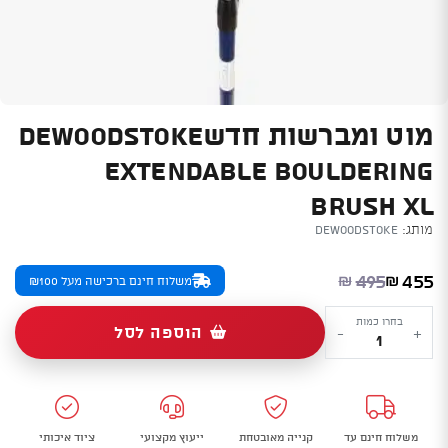
מוט ומברשות חדשDEWOODSTOKE
EXTENDABLE BOULDERING
BRUSH XL
מותג:
deWoodstoke
המחיר הנוכחי הוא: ₪455.
המחיר המקורי היה: ₪495.
495
455
₪
₪
משלוח חינם ברכישה מעל ₪100
כמות
בחרו כמות
הוספה לסל
-
+
של
מוט
ומברשות
חדשDEWOODSTOKE
משלוח חינם עד
קנייה מאובטחת
ייעוץ מקצועי
ציוד איכותי
Extendable