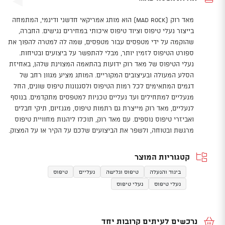
מאד רוק (Mad Rock) הוא מותג אמריקאי חדשני ודינמי, המתמחה
בייצור נעלי טיפוס וציוד טיפוס איכותי במחירים נגישים. החברה,
שהוקמה על ידי מטפסים עבור מטפסים, שמה לה למטרה להפוך את
ספורט הטיפוס לזמין יותר, מבלי להתפשר על ביצועים ובטיחות.
נעלי הטיפוס של מאד רוק ידועות בהתאמה המצוינת שלהן, באחיזת
הסלע המעולה ובעיצובים המקוריים. המותג מציע מגוון רחב של
דגמים המתאימים לכל רמות הטיפוס ולסגנונות טיפוס שונים, החל
מנעליים למתחילים ועד נעליים טכניות למטפסים מתקדמים. בנוסף
לנעליים, מאד רוק מייצרת גם רתמות טיפוס, מגנזיום, תיקי חבלים
ואביזרי טיפוס נוספים. עם מאד רוק, תוכלו ליהנות מחוויית טיפוס
מרגשת ובטוחה, ולשפר את הביצועים שלכם על הקיר או על המצוק.
קטגוריות המוצר
ביגוד והנעלה
טיפוס וגלישה
נעליים
טיפוס
נעלי טיפוס
נעלי טיפוס
נרכשים לעיתים קרובות יחד