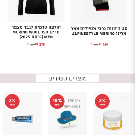
חולצה טרמית לגבר מצמר
סט 3 זוגות גרבי מטיילים צמר
מרינו Merino Wool 150
מרינו Alpinestyle Merino
Men [גרסת 2025]
169
275
237
299
₪
₪
₪
₪
המחיר הנוכחי הוא: ₪169.
המחיר המקורי היה: ₪237.
המחיר הנוכחי הוא: ₪275.
המחיר המקורי היה: ₪299.
מוצרים קשורים
2%
18%
2%
SUNDAY
הנחה
הנחה
הנחה
AFTERNOONS