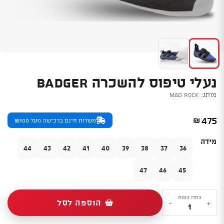
נעלי טיפוס להשכרה BADGER
מותג:
Mad Rock
475
₪
משלוח חינם ברכישה מעל ₪100
מידה
44
43
42
41
40
39
38
37
36
47
46
45
כמות
בחרו כמות
הוספה לסל
-
+
של
נעלי