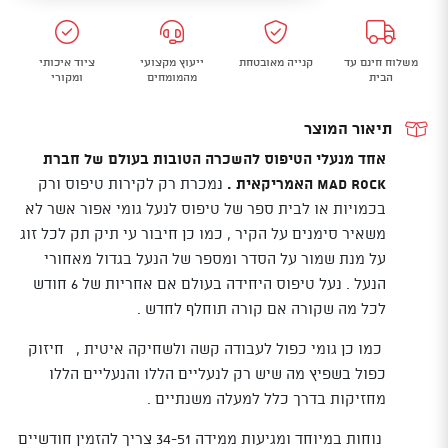
טיפוס
להשכרה
משלוח חינם עד
קנייה מאובטחת
ייעוץ מקצועי
ציוד איכותי
BADGER
הבית
מהמומחים
ומקורי
תיאור המוצר
אחד מנעלי הטיפוס להשכרה הטובות בעולם של חברת
MAD ROCK האמריקאית .
נמכרת רק לקירות טיפוס ורק
בכמויות או לבית ספר של טיפוס לנעל גומי אפור אשר לא
משאיר סימנים על הקיר , כמו כן חיבור עי תיק תק לכל זוג
על מנת שמור על הסדר ומספר של הנעל בגדול מאחורי
הנעל . נעל טיפוס היחידה בעולם אם אחריות של 6 חודש
לכל מה שקורה אם קורה תוחלף לחדש .
כמו כן גומי כפול לעבודה קשה ולשחיקה איטית , חיזוק
כפול בשפיץ מה שיש רק לנעליים הללו והנעליים הללו
מחזיקות בדרך כלל למעלה משנתיים .
נוחות במיוחד ומגיעות ממידה 34-51 צריך להזמין חודשיים