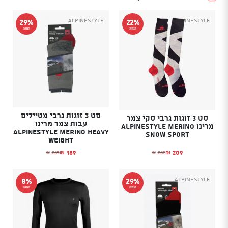
Alpinestyle
Alpinestyle
29%
22%
הנחה
הנחה
סט 3 זוגות גרבי מטיילים
סט 3 זוגות גרבי סקי צמר
עבות צמר מרינו
מרינו ALPINESTYLE MERINO
Alpinestyle Merino Heavy
SNOW SPORT
Weight
209
189
267
267
₪
₪
₪
₪
המחיר הנוכחי הוא: ₪209.
המחיר המקורי היה: ₪267.
המחיר הנוכחי הוא: ₪189.
המחיר המקורי היה: ₪267.
Alpinestyle
8%
29%
הנחה
הנחה