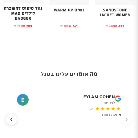
נעל טיפוס להשכרה
Sandstone
נשים WARM UP
לילדים MAD
Jacket Women
BADGER
161
475
289
189
690
299
₪
₪
₪
₪
₪
₪
המחיר הנוכחי הוא: ₪475.
המחיר המקורי היה: ₪690.
המחיר הנוכחי הוא: ₪161.
המחיר המקורי היה: ₪189.
המחיר הנוכחי הוא
המחיר המקורי היה
מה אומרים עלינו בגוגל
I
EYLAM COHEN
E
לפני יום
ל
★
★
★
★
★
★
★
✓
אחלה חנות
מוכר
לפי 
מאוד