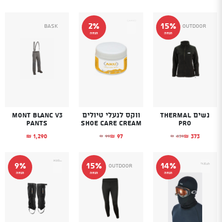
2%
15%
Bask
Outdoor
הנחה
הנחה
נשים THERMAL
ווקס לנעלי טיולים
Mont Blanc V3
Pants
SHOE CARE CREAM
PRO
1,290
97
373
99
439
₪
₪
₪
₪
₪
המחיר הנוכחי הוא: ₪373.
המחיר המקורי היה: ₪439.
המחיר הנוכחי הוא: ₪97.
המחיר המקורי היה: ₪99.
9%
15%
14%
Outdoor
הנחה
הנחה
הנחה