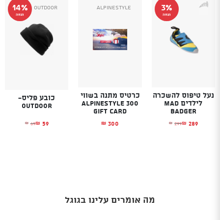
14%
3%
Outdoor
Alpinestyle
הנחה
הנחה
נעל טיפוס להשכרה
כרטיס מתנה בשווי
כובע פליס-
לילדים MAD
300 Alpinestyle
Outdoor
Gift Card
BADGER
59
300
289
69
299
₪
₪
₪
₪
₪
המחיר הנוכחי הו
המחיר המקורי הי
המחיר הנוכחי הוא: ₪289.
המחיר המקורי היה: ₪299.
מה אומרים עלינו בגוגל