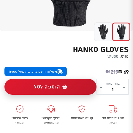
HANKO GLOVES
מותג:
Vaude
המחיר הנוכחי הוא: ₪69.
המחיר המקורי היה: ₪219.
219
69
₪
₪
משלוח חינם ברכישה מעל ₪100
כמות
בחרו כמות
הוספה לסל
-
+
של
Hanko
Gloves
משלוח חינם עד
קנייה מאובטחת
ייעוץ מקצועי
ציוד איכותי
הבית
מהמומחים
ומקורי