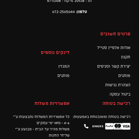
תד: 20536 מיקוד: 6713308
טלפון:
072-2505044
פרטים חשובים
אודות אלפיין סטייל
לינקים נוספים
תקנון
יצירת קשר וסניפים
המגזין
מותגים
מותגים
הצהרת נגישות
ביטול עסקה
רכישה בטוחה
אפשרויות משלוח
רכישה בטוחה ומאובטחת באמצעות:
כל אפשרויות המשלוח נתבצעות ע"י
HFD - 4-6 ימי עסקים
Diners
Mastercard
PayPal
Visa
משלוח מהיר עד הבית - מבוצע ע"י
שליחי החנות