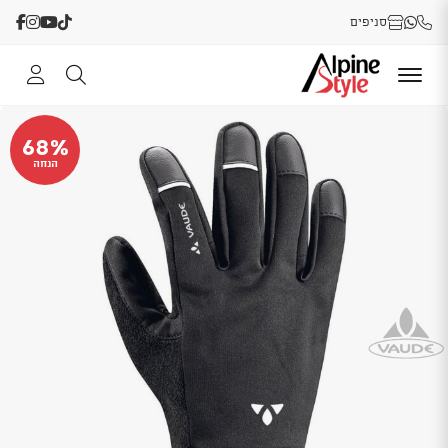
סניפים
68%
הנחה