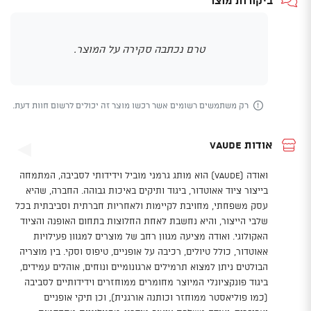
ביקורות מוצר
טרם נכתבה סקירה על המוצר.
רק משתמשים רשומים אשר רכשו מוצר זה יכולים לרשום חוות דעת.
אודות Vaude
ואודה (VAUDE) הוא מותג גרמני מוביל וידידותי לסביבה, המתמחה
בייצור ציוד אאוטדור, ביגוד ותיקים באיכות גבוהה. החברה, שהיא
עסק משפחתי, מחויבת לקיימות ולאחריות חברתית וסביבתית בכל
שלבי הייצור, והיא נחשבת לאחת החלוצות בתחום האופנה והציוד
האקולוגי. ואודה מציעה מגוון רחב של מוצרים למגוון פעילויות
אאוטדור, כולל טיולים, רכיבה על אופניים, טיפוס וסקי. בין מוצריה
הבולטים ניתן למצוא תרמילים ארגונומיים ונוחים, אוהלים עמידים,
ביגוד פונקציונלי המיוצר מחומרים ממוחזרים וידידותיים לסביבה
(כמו פוליאסטר ממוחזר וכותנה אורגנית), וכן תיקי אופניים