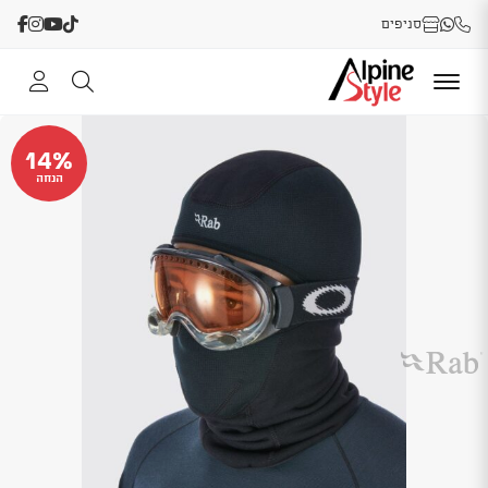
סניפים
14%
הנחה