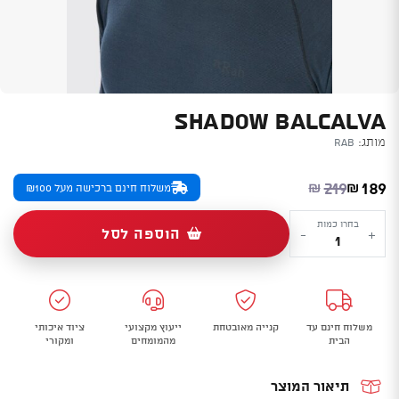
SHADOW BALCALVA
מותג:
Rab
המחיר הנוכחי הוא: ₪189.
המחיר המקורי היה: ₪219.
219
189
₪
₪
משלוח חינם ברכישה מעל ₪100
כמות
בחרו כמות
הוספה לסל
-
+
של
Rab
Shadow
Balcalva
משלוח חינם עד
קנייה מאובטחת
ייעוץ מקצועי
ציוד איכותי
הבית
מהמומחים
ומקורי
תיאור המוצר