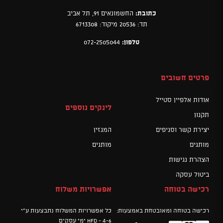
כתובת:
החשמונאים 91, תל אביב
תד: 20536 מיקוד: 6713308
טלפון:
072-2505044
פרטים חשובים
אודות אלפיין סטייל
לינקים נוספים
תקנון
יצירת קשר וסניפים
המגזין
מותגים
מותגים
הצהרת נגישות
ביטול עסקה
רכישה בטוחה
אפשרויות משלוח
רכישה בטוחה ומאובטחת באמצעות:
כל אפשרויות המשלוח נתבצעות ע"י
HFD - 4-6 ימי עסקים