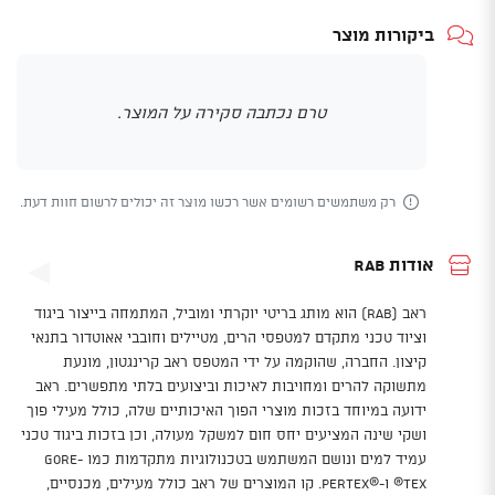
ביקורות מוצר
טרם נכתבה סקירה על המוצר.
רק משתמשים רשומים אשר רכשו מוצר זה יכולים לרשום חוות דעת.
אודות Rab
ראב (Rab) הוא מותג בריטי יוקרתי ומוביל, המתמחה בייצור ביגוד
וציוד טכני מתקדם למטפסי הרים, מטיילים וחובבי אאוטדור בתנאי
קיצון. החברה, שהוקמה על ידי המטפס ראב קרינגטון, מונעת
מתשוקה להרים ומחויבות לאיכות וביצועים בלתי מתפשרים. ראב
ידועה במיוחד בזכות מוצרי הפוך האיכותיים שלה, כולל מעילי פוך
ושקי שינה המציעים יחס חום למשקל מעולה, וכן בזכות ביגוד טכני
עמיד למים ונושם המשתמש בטכנולוגיות מתקדמות כמו Gore-
Tex® ו-Pertex®‎. קו המוצרים של ראב כולל מעילים, מכנסיים,