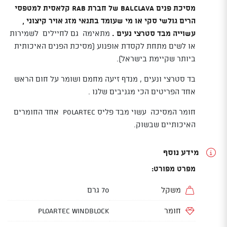
מסיכת פנים balclava של חברת RAB קלאסית למטפסי
הרים גולשי סקי או מי שעומד בתנאי מזג אויר קיצוני ,
עשוייה מבד סטרצי נעים .
מתאימה גם לחיילים לשמירות
או לשים מתחת לקסדת אופנוע (מסיכת הפנים האיכותית
ביותר שקיימת בישראל).
בד סטרצי ונעים , מנדף זיעה מחמם ושומר על חום הראש
אחד הפריטים הכי מגניבים שלנו .
חומר המסיכה עשוי מבד פליס POLARTEC אחד החומרים
האיכותיים שבשוק.
מידע נוסף
מפרט מפורט:
משקל
70 גרם
חומר
ploartec windblock