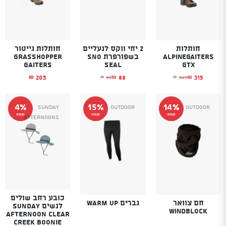
חותלות
2 יחי ווקס לנעליים
חותלות גייטור
Alpinegaiters
בשפורפרת SNO
GRASSHOPPER
GAITERS
SEAL
Gtx
205
88
315
90
345
₪
₪
₪
₪
₪
המחיר הנוכחי הוא: ₪315.
המחיר המקורי היה: ₪345.
המחיר הנוכחי הוא: ₪88.
המחיר המקורי היה: ₪90.
4%
15%
14%
SUNDAY
Outdoor
Outdoor
הנחה
הנחה
הנחה
AFTERNOONS
כובע רחב שולים
חם צוואר
גברים WARM UP
לנשים SUNDAY
Windblock
AFTERNOON CLEAR
CREEK BOONIE