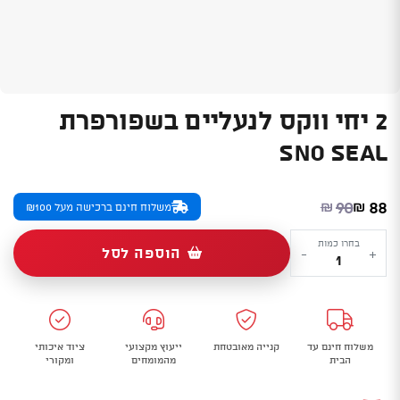
2 יחי ווקס לנעליים בשפורפרת
SNO SEAL
המחיר הנוכחי הוא: ₪88.
המחיר המקורי היה: ₪90.
90
88
₪
₪
משלוח חינם ברכישה מעל ₪100
כמות
בחרו כמות
הוספה לסל
-
+
של
2
יחי
ווקס
משלוח חינם עד
קנייה מאובטחת
ייעוץ מקצועי
ציוד איכותי
לנעליים
הבית
מהמומחים
ומקורי
בשפורפרת
SNO