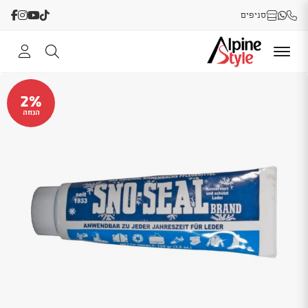
סניפים
2%
הנחה