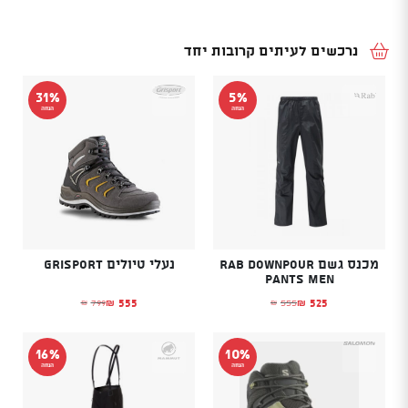
נרכשים לעיתים קרובות יחד
31%
5%
הנחה
הנחה
מכנס גשם Rab Downpour
נעלי טיולים GRISPORT
Pants Men
555
525
799
555
₪
₪
₪
₪
המחיר הנוכחי הוא: ₪525.
המחיר המקורי היה: ₪555.
המחיר הנוכחי הוא: ₪555.
המחיר המקורי היה: ₪799.
16%
10%
הנחה
הנחה