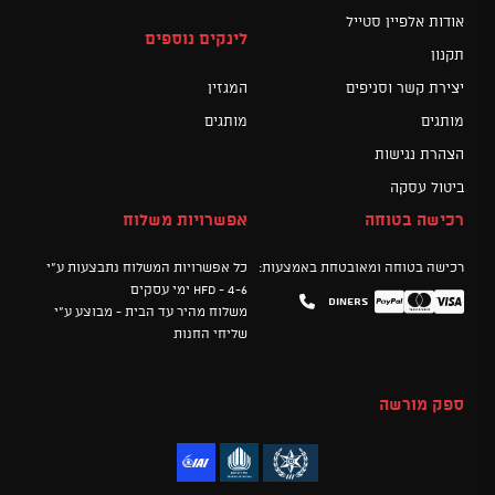
אודות אלפיין סטייל
לינקים נוספים
תקנון
יצירת קשר וסניפים
המגזין
מותגים
מותגים
הצהרת נגישות
ביטול עסקה
רכישה בטוחה
אפשרויות משלוח
רכישה בטוחה ומאובטחת באמצעות:
כל אפשרויות המשלוח נתבצעות ע"י
HFD - 4-6 ימי עסקים
Diners
Mastercard
PayPal
Visa
משלוח מהיר עד הבית - מבוצע ע"י
שליחי החנות
ספק מורשה