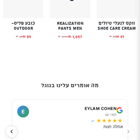
ווקס לנעלי טיולים
Realization
כובע פליס-
Outdoor
Pants Men
SHOE CARE CREAM
59
1,057
97
69
1,175
99
₪
₪
₪
₪
₪
₪
המחיר הנוכחי הוא: ₪97.
המחיר המקורי היה: ₪99.
המחיר הנוכחי הוא: ₪1,057.
המחיר המקורי היה: ₪1,175.
המחיר הנוכחי הו
המחיר המקורי הי
מה אומרים עלינו בגוגל
I
EYLAM COHEN
E
לפני יום
ל
★
★
★
★
★
★
★
✓
אחלה חנות
מוכר
לפי 
מאוד